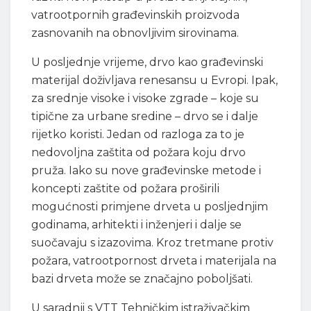
vatrootpornih građevinskih proizvoda
zasnovanih na obnovljivim sirovinama.
U posljednje vrijeme, drvo kao građevinski
materijal doživljava renesansu u Evropi. Ipak,
za srednje visoke i visoke zgrade – koje su
tipične za urbane sredine – drvo se i dalje
rijetko koristi. Jedan od razloga za to je
nedovoljna zaštita od požara koju drvo
pruža. Iako su nove građevinske metode i
koncepti zaštite od požara proširili
mogućnosti primjene drveta u posljednjim
godinama, arhitekti i inženjeri i dalje se
suočavaju s izazovima. Kroz tretmane protiv
požara, vatrootpornost drveta i materijala na
bazi drveta može se značajno poboljšati.
U saradnji s VTT Tehničkim istraživačkim