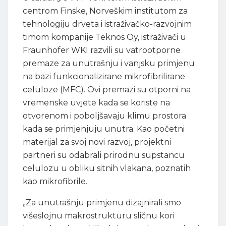
centrom Finske, Norveškim institutom za
tehnologiju drveta i istraživačko-razvojnim
timom kompanije Teknos Oy, istraživači u
Fraunhofer WKI razvili su vatrootporne
premaze za unutrašnju i vanjsku primjenu
na bazi funkcionalizirane mikrofibrilirane
celuloze (MFC). Ovi premazi su otporni na
vremenske uvjete kada se koriste na
otvorenom i poboljšavaju klimu prostora
kada se primjenjuju unutra. Kao početni
materijal za svoj novi razvoj, projektni
partneri su odabrali prirodnu supstancu
celulozu u obliku sitnih vlakana, poznatih
kao mikrofibrile.
„Za unutrašnju primjenu dizajnirali smo
višeslojnu makrostrukturu sličnu kori