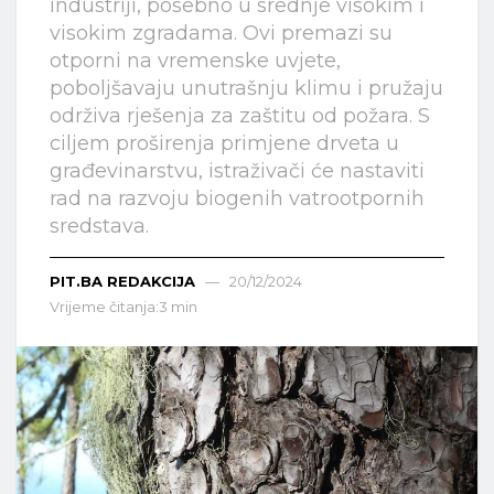
industriji, posebno u srednje visokim i
visokim zgradama. Ovi premazi su
otporni na vremenske uvjete,
poboljšavaju unutrašnju klimu i pružaju
održiva rješenja za zaštitu od požara. S
ciljem proširenja primjene drveta u
građevinarstvu, istraživači će nastaviti
rad na razvoju biogenih vatrootpornih
sredstava.
PIT.BA REDAKCIJA
20/12/2024
Vrijeme čitanja:3 min