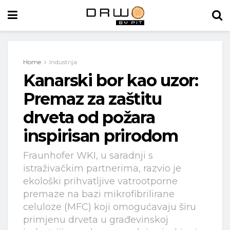
Home
Industrija
Kanarski bor kao uzor:
Premaz za zaštitu
drveta od požara
inspirisan prirodom
Fraunhofer WKI, u saradnji s
istraživačkim partnerima, razvio je
ekološki prihvatljive vatrootporne
premaze na bazi mikrofibrilirane
celuloze (MFC) koji omogućavaju širu
primjenu drveta u građevinskoj