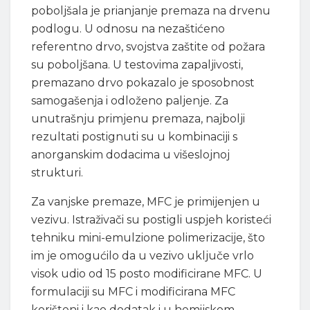
poboljšala je prianjanje premaza na drvenu
podlogu. U odnosu na nezaštićeno
referentno drvo, svojstva zaštite od požara
su poboljšana. U testovima zapaljivosti,
premazano drvo pokazalo je sposobnost
samogašenja i odloženo paljenje. Za
unutrašnju primjenu premaza, najbolji
rezultati postignuti su u kombinaciji s
anorganskim dodacima u višeslojnoj
strukturi.
Za vanjske premaze, MFC je primijenjen u
vezivu. Istraživači su postigli uspjeh koristeći
tehniku mini-emulzione polimerizacije, što
im je omogućilo da u vezivo uključe vrlo
visok udio od 15 posto modificirane MFC. U
formulaciji su MFC i modificirana MFC
korišteni i kao dodatak i u hemijskom