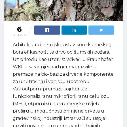
6
SHARES
Arhitektura i hemijski sastav kore kanarskog
bora efikasno štite drvo od šumskih požara.
Uz prirodu kao uzor, istraživači u Fraunhofer
WKI, u saradnji s partnerima, razvili su
premaze na bio-bazi za drvene komponente
za unutrašnju i vanjsku upotrebu.
Vatrootporni premazi, koji koriste
funkcionaliziranu mikrofibriliranu celulozu
(MFC), otporni su na vremenske uvjete i
proširuju mogućnosti primjene drveta u
građevinskoj industriji. Istraživači su uspjeli
razviti novi pristup u proizvodnji trajnih,