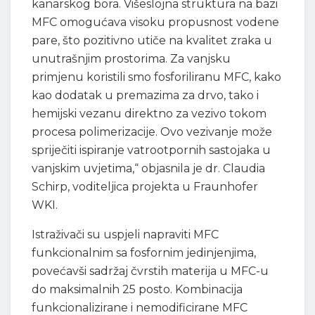
kanarskog bora. Višeslojna struktura na bazi
MFC omogućava visoku propusnost vodene
pare, što pozitivno utiče na kvalitet zraka u
unutrašnjim prostorima. Za vanjsku
primjenu koristili smo fosforiliranu MFC, kako
kao dodatak u premazima za drvo, tako i
hemijski vezanu direktno za vezivo tokom
procesa polimerizacije. Ovo vezivanje može
spriječiti ispiranje vatrootpornih sastojaka u
vanjskim uvjetima,“ objasnila je dr. Claudia
Schirp, voditeljica projekta u Fraunhofer
WKI.
Istraživači su uspjeli napraviti MFC
funkcionalnim sa fosfornim jedinjenjima,
povećavši sadržaj čvrstih materija u MFC-u
do maksimalnih 25 posto. Kombinacija
funkcionalizirane i nemodificirane MFC