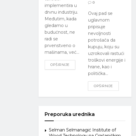
0
implementira u
drvnu industriju.
Ovaj pad se
Međutim, kada
uglavnom
gledamo u
pripisuje
budućnost, ne
nevoljnosti
radi se
potrošača da
prvenstveno o
kupuju, koju su
mašinama, već...
uzrokovali rastući
troškovi energije i
OPŠIRNIJE
hrane, kao i
politička...
OPŠIRNIJE
Preporuka urednika
Selman Selmanagić Institute of
Wood Technology na Gračaničkim