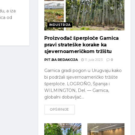
u, a iza
ica od
INDUSTRIJA
Proizvođač šperploče Garnica
pravi strateške korake ka
sjevernoameričkom tržištu
PIT.BA REDAKCIJA
11. jula 2023.
0
Garnica gradi pogon u Urugvaju kako
bi podržali sjevernoameričko tržište
šperploče. LOGROÑO, Španija i
WILMINGTON, Del. — Garnica,
globalni dobavljač...
OPŠIRNIJE