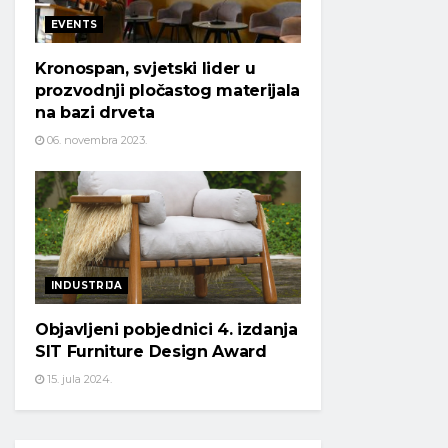
EVENTS
Kronospan, svjetski lider u
prozvodnji pločastog materijala
na bazi drveta
06. novembra 2023.
INDUSTRIJA
Objavljeni pobjednici 4. izdanja
SIT Furniture Design Award
15. jula 2024.