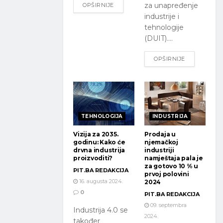
za unapređenje
OPŠIRNIJE
industrije i
tehnologije
(DUIT)....
OPŠIRNIJE
TEHNOLOGIJA
INDUSTRIJA
Vizija za 2035.
Prodaja u
godinu: Kako će
njemačkoj
drvna industrija
industriji
proizvoditi?
namještaja pala je
za gotovo 10 % u
PIT.BA REDAKCIJA
prvoj polovini
16. augusta 2024.
2024
0
PIT.BA REDAKCIJA
09. septembra
Industrija 4.0 se
2024.
također