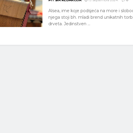
PIT.BA REDAKCIJA
13. septembra 2024.
0
Alsea, ime koje podsjeća na more i slobod
njega stoji bh. mladi brend unikatnih torb
drveta. Jedinstven ...