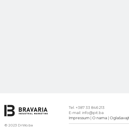
Tel. +387 33 846 213
E-mail: info@pit.ba
Impressum
|
O nama
|
Oglašavaj
© 2023 DrWo.ba