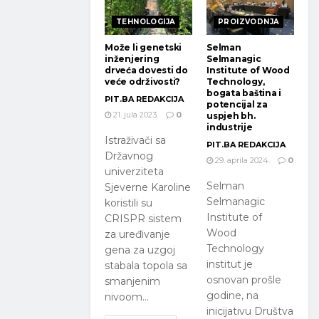
TEHNOLOGIJA
PROIZVODNJA
Može li genetski
Selman
inženjering
Selmanagic
drveća dovesti do
Institute of Wood
veće održivosti?
Technology,
bogata baština i
PIT.BA REDAKCIJA
potencijal za
21. jula 2023.
0
uspjeh bh.
industrije
Istraživači sa
PIT.BA REDAKCIJA
Državnog
29. aprila 2024.
0
univerziteta
Selman
Sjeverne Karoline
Selmanagic
koristili su
Institute of
CRISPR sistem
Wood
za uređivanje
Technology
gena za uzgoj
institut je
stabala topola sa
osnovan prošle
smanjenim
godine, na
nivoom...
inicijativu Društva