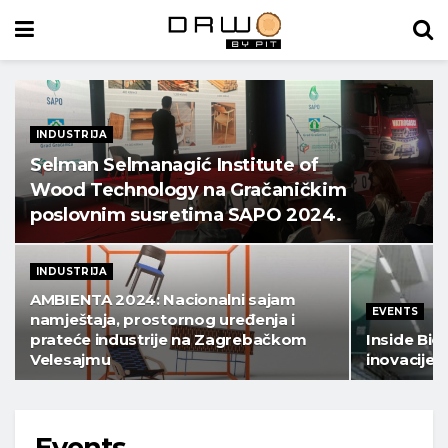
INDUSTRIJA
Selman Selmanagić Institute of
Wood Technology na Gračaničkim
poslovnim susretima SAPO 2024.
INDUSTRIJA
AMBIENTA 2024: Nacionalni sajam
EVENTS
namještaja, prostornog uređenja i
prateće industrije na Zagrebačkom
Inside Bie
Velesajmu
inovacije 
Events