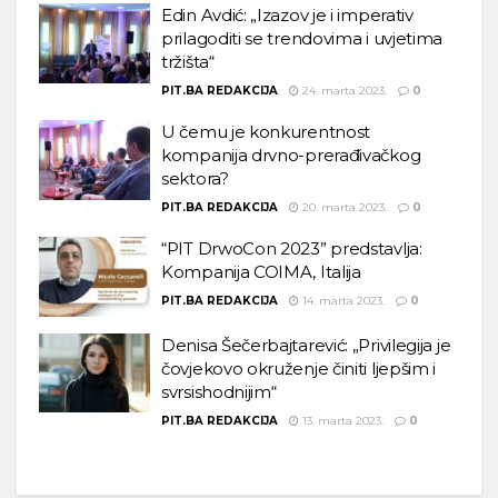
Edin Avdić: „Izazov je i imperativ
prilagoditi se trendovima i uvjetima
tržišta“
PIT.BA REDAKCIJA
24. marta 2023.
0
U čemu je konkurentnost
kompanija drvno-prerađivačkog
sektora?
PIT.BA REDAKCIJA
20. marta 2023.
0
“PIT DrwoCon 2023” predstavlja:
Kompanija COIMA, Italija
PIT.BA REDAKCIJA
14. marta 2023.
0
Denisa Šečerbajtarević: „Privilegija je
čovjekovo okruženje činiti ljepšim i
svrsishodnijim“
PIT.BA REDAKCIJA
13. marta 2023.
0