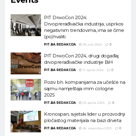
PIT DrwoCon 2024:
Drvoprerađivačka industrija, usprkos
negativnim trendovima, ima se čime
(po)hvaliti
PIT.BA REDAKCIJA
09. jula 2024.
0
PIT DrwoCon 2024, drugi događaj
drvoprerađivačke industrije BiH
PIT.BA REDAKCIJA
11. aprila 2024.
0
Poziv bh. kompanijama za učešće na
sajmu namještaja imm cologne
2025
PIT.BA REDAKCIJA
03. aprila 2024.
0
Kronospan, svjetski lider u prozvodnji
pločastog materijala na bazi drveta
PIT.BA REDAKCIJA
06. novembra 2023.
0