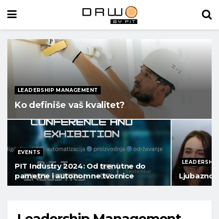
LEADERSHIP MANAGEMENT
Ko definiše vaš kvalitet?
EVENTS
LEADERSHI
PIT Industry 2024: Od trenutne do
pametne i autonomne tvornice
Ljubaznost
Leadership Management