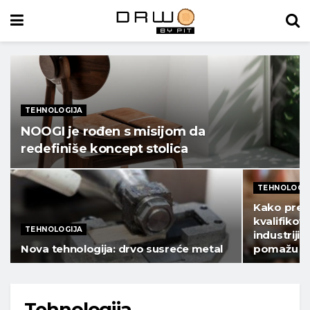
TEHNOLOGIJA
NOOGI je rođen s misijom da
redefiniše koncept stolica
TEHNOLOGIJ
Kako prev
kvalifikov
TEHNOLOGIJA
industriji?
Nova tehnologija: drvo susreće metal
pomažu
Tehnologija