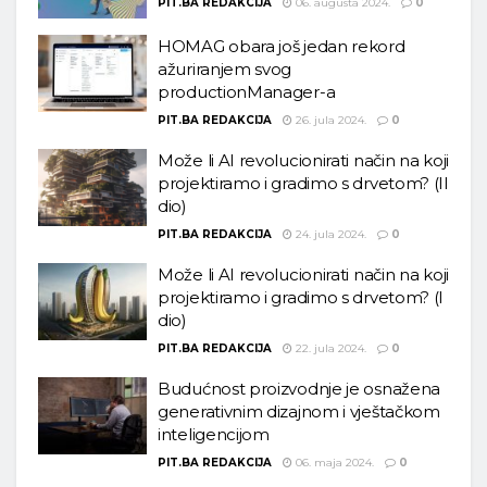
PIT.BA REDAKCIJA
06. augusta 2024.
0
HOMAG obara još jedan rekord
ažuriranjem svog
productionManager-a
PIT.BA REDAKCIJA
26. jula 2024.
0
Može li AI revolucionirati način na koji
projektiramo i gradimo s drvetom? (II
dio)
PIT.BA REDAKCIJA
24. jula 2024.
0
Može li AI revolucionirati način na koji
projektiramo i gradimo s drvetom? (I
dio)
PIT.BA REDAKCIJA
22. jula 2024.
0
Budućnost proizvodnje je osnažena
generativnim dizajnom i vještačkom
inteligencijom
PIT.BA REDAKCIJA
06. maja 2024.
0