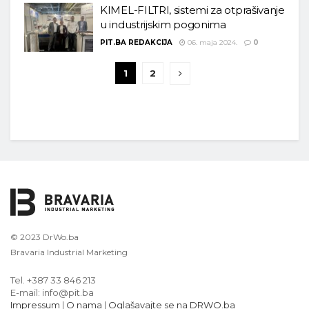
KIMEL-FILTRI, sistemi za otprašivanje
u industrijskim pogonima
PIT.BA REDAKCIJA
06. maja 2024.
0
1
2
© 2023 DrWo.ba
Bravaria Industrial Marketing
Tel. +387 33 846 213
E-mail: info@pit.ba
Impressum
|
O nama
|
Oglašavajte se na DRWO.ba