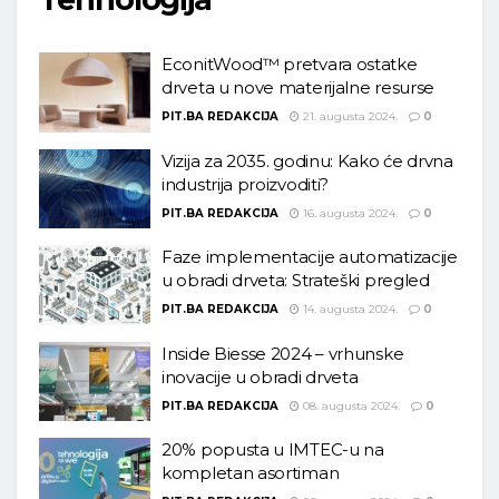
EconitWood™ pretvara ostatke
drveta u nove materijalne resurse
PIT.BA REDAKCIJA
21. augusta 2024.
0
Vizija za 2035. godinu: Kako će drvna
industrija proizvoditi?
PIT.BA REDAKCIJA
16. augusta 2024.
0
Faze implementacije automatizacije
u obradi drveta: Strateški pregled
PIT.BA REDAKCIJA
14. augusta 2024.
0
Inside Biesse 2024 – vrhunske
inovacije u obradi drveta
PIT.BA REDAKCIJA
08. augusta 2024.
0
20% popusta u IMTEC-u na
kompletan asortiman