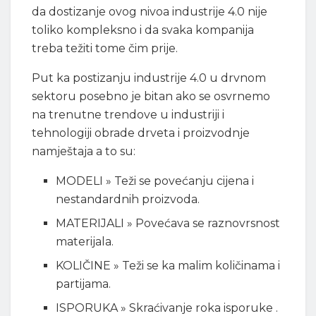
da dostizanje ovog nivoa industrije 4.0 nije
toliko kompleksno i da svaka kompanija
treba težiti tome čim prije.
Put ka postizanju industrije 4.0 u drvnom
sektoru posebno je bitan ako se osvrnemo
na trenutne trendove u industriji i
tehnologiji obrade drveta i proizvodnje
namještaja a to su:
MODELI » Teži se povećanju cijena i
nestandardnih proizvoda.
MATERIJALI » Povećava se raznovrsnost
materijala.
KOLIČINE » Teži se ka malim količinama i
partijama.
ISPORUKA » Skraćivanje roka isporuke .