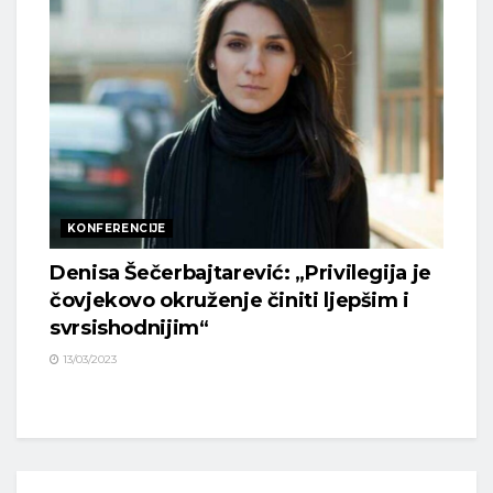
KONFERENCIJE
Denisa Šečerbajtarević: „Privilegija je
čovjekovo okruženje činiti ljepšim i
svrsishodnijim“
13/03/2023