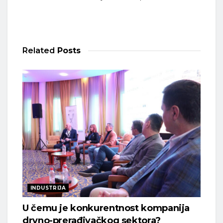
Related
Posts
INDUSTRIJA
U čemu je konkurentnost kompanija
drvno-prerađivačkog sektora?