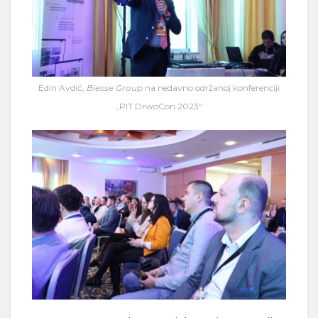
Edin Avdić,
Biesse Group
na nedavno održanoj konferenciji
„PIT DrwoCon 2023“