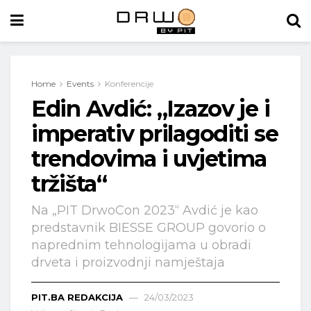
Home
Events
Konferencije
Edin Avdić: „Izazov je i
imperativ prilagoditi se
trendovima i uvjetima
tržišta“
Na „PIT DrwoCon 2023“ Avdić je kao
predstavnik BIESSE GROUP govorio o
naprednim tehnologijama u obradi
drveta i proizvodnji namještaja
PIT.BA REDAKCIJA
24/03/2023