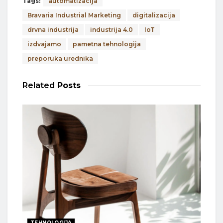
Tags:
automatizacija
Bravaria Industrial Marketing
digitalizacija
drvna industrija
industrija 4.0
IoT
izdvajamo
pametna tehnologija
preporuka urednika
Related
Posts
TEHNOLOGIJA