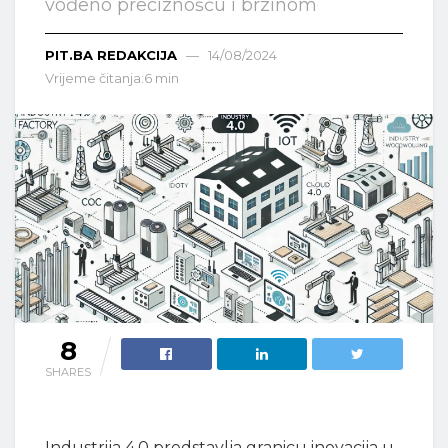
vođeno preciznošću i brzinom
PIT.BA REDAKCIJA
14/08/2024
Vrijeme čitanja:6 min
8
SHARES
Industrija 4.0 predstavlja granicu inovacija u