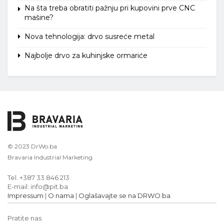
Na šta treba obratiti pažnju pri kupovini prve CNC
mašine?
Nova tehnologija: drvo susreće metal
Najbolje drvo za kuhinjske ormariće
© 2023 DrWo.ba
Bravaria Industrial Marketing
Tel. +387 33 846 213
E-mail: info@pit.ba
Impressum
|
O nama
|
Oglašavajte se na DRWO.ba
Pratite nas