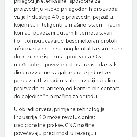
prilagodljive, efikasne i sposobne za
proizvodnju visoko prilagođenih proizvoda.
Vizija Industrije 4.0 je proizvodni pejzaž u
kojem su inteligentne mašine, sistemi i radni
komadi povezani putem Interneta stvari
(IoT), omogućavajući besprijekoran protok
informacija od početnog kontakta s kupcem
do konačne isporuke proizvoda. Ova
međusobna povezanost osigurava da svaki
dio proizvodne slagalice bude jedinstveno
prepoznatljiv i radi u sinhronizaciji s cijelim
proizvodnim lancem, od kontrolnih centara
do pojedinačnih mašina za obradu.
U obradi drveta, primjena tehnologija
Industrije 4.0 može revolucionirati
tradicionalne prakse. CNC mašine
povećavaju preciznost u rezanju i