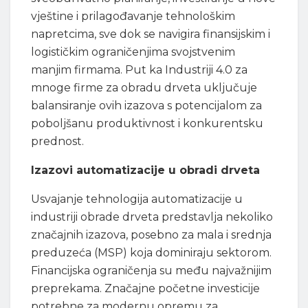
vještine i prilagođavanje tehnološkim
napretcima, sve dok se navigira finansijskim i
logističkim ograničenjima svojstvenim
manjim firmama. Put ka Industriji 4.0 za
mnoge firme za obradu drveta uključuje
balansiranje ovih izazova s potencijalom za
poboljšanu produktivnost i konkurentsku
prednost.
Izazovi automatizacije u obradi drveta
Usvajanje tehnologija automatizacije u
industriji obrade drveta predstavlja nekoliko
značajnih izazova, posebno za mala i srednja
preduzeća (MSP) koja dominiraju sektorom.
Financijska ograničenja su među najvažnijim
preprekama. Značajne početne investicije
potrebne za modernu opremu za