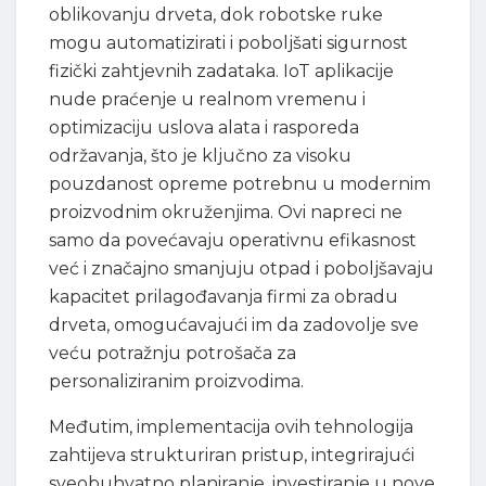
oblikovanju drveta, dok robotske ruke
mogu automatizirati i poboljšati sigurnost
fizički zahtjevnih zadataka. IoT aplikacije
nude praćenje u realnom vremenu i
optimizaciju uslova alata i rasporeda
održavanja, što je ključno za visoku
pouzdanost opreme potrebnu u modernim
proizvodnim okruženjima. Ovi napreci ne
samo da povećavaju operativnu efikasnost
već i značajno smanjuju otpad i poboljšavaju
kapacitet prilagođavanja firmi za obradu
drveta, omogućavajući im da zadovolje sve
veću potražnju potrošača za
personaliziranim proizvodima.
Međutim, implementacija ovih tehnologija
zahtijeva strukturiran pristup, integrirajući
sveobuhvatno planiranje, investiranje u nove