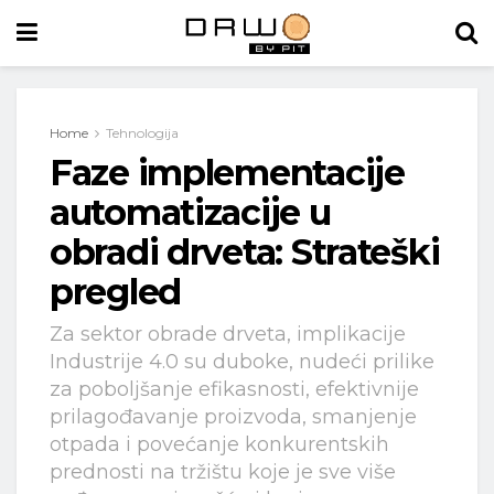
Home
Tehnologija
Faze implementacije
automatizacije u
obradi drveta: Strateški
pregled
Za sektor obrade drveta, implikacije
Industrije 4.0 su duboke, nudeći prilike
za poboljšanje efikasnosti, efektivnije
prilagođavanje proizvoda, smanjenje
otpada i povećanje konkurentskih
prednosti na tržištu koje je sve više