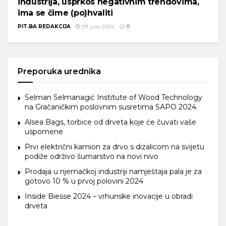
industrija, usprkos negativnim trendovima,
ima se čime (po)hvaliti
PIT.BA REDAKCIJA
09. jula 2024.
0
Preporuka urednika
Selman Selmanagić Institute of Wood Technology
na Gračaničkim poslovnim susretima SAPO 2024.
Alsea Bags, torbice od drveta koje će čuvati vaše
uspomene
Prvi električni kamion za drvo s dizalicom na svijetu
podiže održivo šumarstvo na novi nivo
Prodaja u njemačkoj industriji namještaja pala je za
gotovo 10 % u prvoj polovini 2024
Inside Biesse 2024 – vrhunske inovacije u obradi
drveta