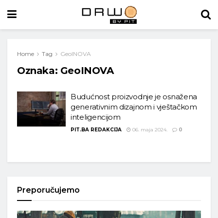
Home
Tag
GeoINOVA
Oznaka:
GeoINOVA
Budućnost proizvodnje je osnažena
generativnim dizajnom i vještačkom
inteligencijom
PIT.BA REDAKCIJA
06. maja 2024.
0
Preporučujemo