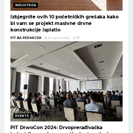
INDUSTRIJA
Izbjegnite ovih 10 početničkih grešaka kako
bi vam se projekt masivne drvne
konstrukcije isplatio
PIT.BA REDAKCIJA
30. aprila 2026.
0
EVENTS
PIT DrwoCon 2024: Drvoprerađivačka