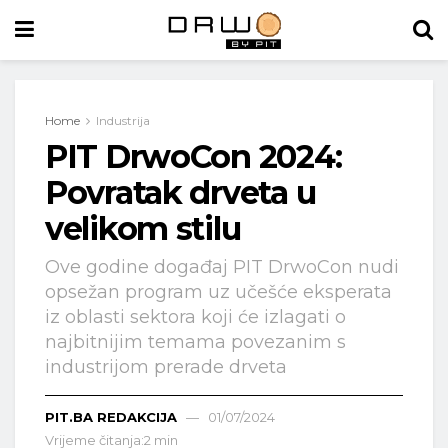
Home
Industrija
PIT DrwoCon 2024:
Povratak drveta u
velikom stilu
Ove godine događaj PIT DrwoCon nudi
opsežan program uz učešće eksperata
iz oblasti sektora koji će izlagati o
najbitnijim temama povezanim s
industrijom prerade drveta
PIT.BA REDAKCIJA
01/07/2024
Vrijeme čitanja:2 min