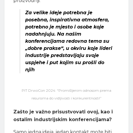
proizvodnji.
Za velike ideje potrebna je
posebna, inspirativna atmosfera,
potrebno je mjesto i osobe koje
nadahnjuju. Na našim
konferencijama redovna tema su
„dobre prakse“, u okviru koje lideri
industrije predstavljaju svoje
uspjehe i put kojim su prošli do
njih
PIT DrwoCon 2024: “Promišljenim odnosom prema
resursima do vidljivosti i konkurentnosti!”
Zašto je važno prisustvovati ovoj, kao i
ostalim industrijskim konferencijama?
Samo jedna ideja, jedan kontakt može biti