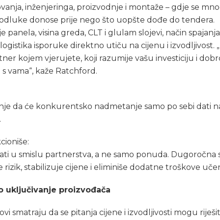
vanja, inženjeringa, proizvodnje i montaže – gdje se mn
 odluke donose prije nego što uopšte dođe do tendera.
e panela, visina greda, CLT i glulam slojevi, način spajanj
 logistika isporuke direktno utiču na cijenu i izvodljivost.
ner kojem vjerujete, koji razumije vašu investiciju i dobr
 s vama“, kaže Ratchford.
je da će konkurentsko nadmetanje samo po sebi dati na
.
cioniše:
ati u smislu partnerstva, a ne samo ponuda. Dugoročna 
 rizik, stabilizuje cijene i eliminiše dodatne troškove učen
o uključivanje proizvođača
vi smatraju da se pitanja cijene i izvodljivosti mogu riješit