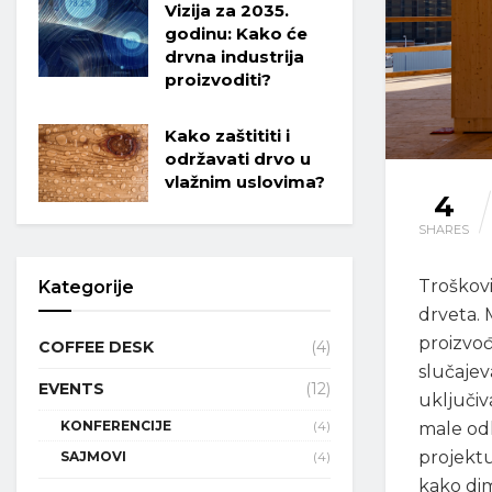
Vizija za 2035.
godinu: Kako će
drvna industrija
proizvoditi?
Kako zaštititi i
održavati drvo u
vlažnim uslovima?
4
SHARES
Troškovi
Kategorije
drveta.
proizvo
COFFEE DESK
(4)
slučajev
EVENTS
(12)
uključiv
KONFERENCIJE
(4)
male odl
projekt
SAJMOVI
(4)
kako dim