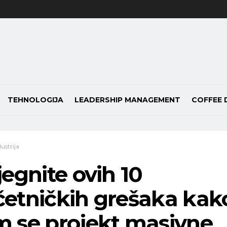
TEHNOLOGIJA
LEADERSHIP MANAGEMENT
COFFEE 
dustrija
jegnite ovih 10
etničkih grešaka kako
 se projekt masivne