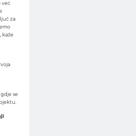
o već
e
ljuč za
ožemo
, kaže
zvoja
 gdje se
ojektu.
ji