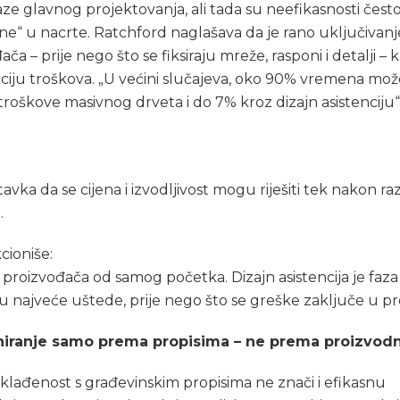
ze glavnog projektovanja, ali tada su neefikasnosti čest
e“ u nacrte. Ratchford naglašava da je rano uključivanj
ča – prije nego što se fiksiraju mreže, rasponi i detalji – k
ciju troškova. „U većini slučajeva, oko 90% vremena m
 troškove masivnog drveta i do 7% kroz dizajn asistenciju“
avka da se cijena i izvodljivost mogu riješiti tek nakon ra
.
cioniše:
i proizvođača od samog početka. Dizajn asistencija je faza
u najveće uštede, prije nego što se greške zaključe u pr
jniranje samo prema propisima – ne prema proizvodn
lađenost s građevinskim propisima ne znači i efikasnu