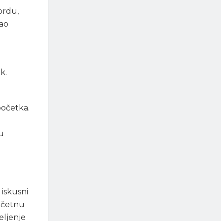
ordu,
kao
k.
početka.
nu
 iskusni
očetnu
eljenje