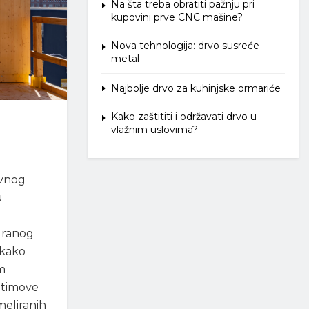
Na šta treba obratiti pažnju pri
kupovini prve CNC mašine?
Nova tehnologija: drvo susreće
metal
Najbolje drvo za kuhinjske ormariće
Kako zaštititi i održavati drvo u
vlažnim uslovima?
ivnog
u
 ranog
 kako
m
 timove
meliranih