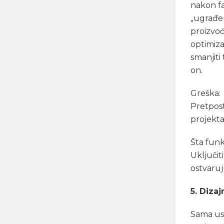
nakon fa
„ugrađen
proizvođa
optimiza
smanjiti
on.
Greška:
Pretpost
projekta
Šta funk
Uključit
ostvaruj
5. Diza
Sama usk