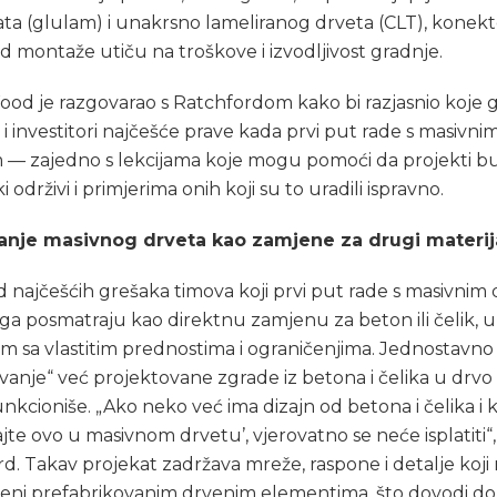
a (glulam) i unakrsno lameliranog drveta (CLT), konekto
ed montaže utiču na troškove i izvodljivost gradnje.
od je razgovarao s Ratchfordom kako bi razjasnio koje 
i i investitori najčešće prave kada prvi put rade s masivni
 — zajedno s lekcijama koje mogu pomoći da projekti 
ki održivi i primjerima onih koji su to uradili ispravno.
iranje masivnog drveta kao zamjene za drugi materij
 najčešćih grešaka timova koji prvi put rade s masivnim
 ga posmatraju kao direktnu zamjenu za beton ili čelik, 
em sa vlastitim prednostima i ograničenjima. Jednostavno
vanje“ već projektovane zgrade iz betona i čelika u drvo 
nkcioniše. „Ako neko već ima dizajn od betona i čelika i k
jte ovo u masivnom drvetu’, vjerovatno se neće isplatiti“
d. Takav projekat zadržava mreže, raspone i detalje koji 
đeni prefabrikovanim drvenim elementima, što dovodi do