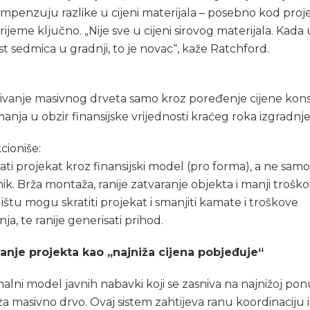
mpenzuju razlike u cijeni materijala – posebno kod proj
vrijeme ključno. „Nije sve u cijeni sirovog materijala. Kada
šest sedmica u gradnji, to je novac“, kaže Ratchford.
ivanje masivnog drveta samo kroz poređenje cijene kons
anja u obzir finansijske vrijednosti kraćeg roka izgradnje
cioniše:
ti projekat kroz finansijski model (pro forma), a ne sam
ik. Brža montaža, ranije zatvaranje objekta i manji troško
lištu mogu skratiti projekat i smanjiti kamate i troškove
nja, te ranije generisati prihod.
iranje projekta kao „najniža cijena pobjeđuje“
nalni model javnih nabavki koji se zasniva na najnižoj pon
za masivno drvo. Ovaj sistem zahtijeva ranu koordinacij