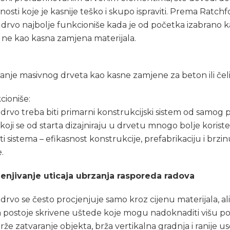
nosti koje je kasnije teško i skupo ispraviti. Prema Ratchf
drvo najbolje funkcioniše kada je od početka izabrano 
a ne kao kasna zamjena materijala.
nje masivnog drveta kao kasne zamjene za beton ili čeli
cioniše:
drvo treba biti primarni konstrukcijski sistem od samog 
 koji se od starta dizajniraju u drvetu mnogo bolje koriste
i sistema – efikasnost konstrukcije, prefabrikaciju i brzi
.
jenjivanje uticaja ubrzanja rasporeda radova
drvo se često procjenjuje samo kroz cijenu materijala, ali
a postoje skrivene uštede koje mogu nadoknaditi višu p
Brže zatvaranje objekta, brža vertikalna gradnja i ranije us