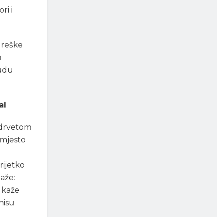
ri i
greške
m
budu
al
 drvetom
umjesto
rijetko
aže:
, kaže
nisu