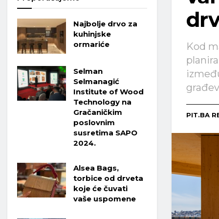
drv
Najbolje drvo za
kuhinjske
ormariće
Kod ma
planira
Selman
između
Selmanagić
građev
Institute of Wood
Technology na
Gračaničkim
PIT.BA R
poslovnim
susretima SAPO
2024.
Alsea Bags,
torbice od drveta
koje će čuvati
vaše uspomene