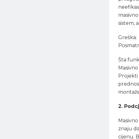
neefikas
masivno 
sistem, 
Greška:
Posmatra
Šta funk
Masivno 
Projekti
prednost
montaže
2. Podc
Masivno 
znaju d
cijenu. 