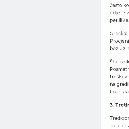
često ko
gdje je 
pet ili 
Greška:
Procjenj
bez uzim
Šta funk
Posmatra
troškovn
na gradi
finansira
3. Tret
Tradicio
idealan 