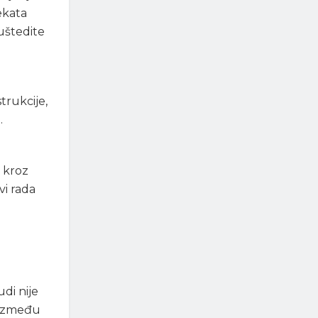
ekata
 uštedite
trukcije,
.
o kroz
vi rada
udi nije
u između