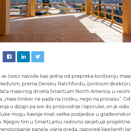
 se često navode kao jedna od prepreka korištenju mas
 Međutim, prema Dereku Ratchfordu, izvršnom direktor
đača masivnog drveta SmartLam North America, u većini
a „mass timber ne pada na trošku, nego na procesu“. Od
anja u dizajn pa sve do proizvodnje i isporuke, on je vidio
uke mogu kasnije imati velike posljedice u građevinsko
u. Njegov tim u SmartLamu redovno savjetuje projektne
enzionisanje panela, visina greda, raspored lijepljenih la