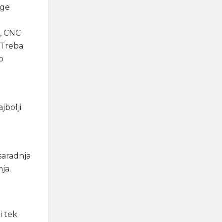
oge
a, CNC
 „Treba
o
jbolji
saradnja
ja.
i tek