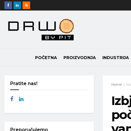
POČETNA
PROIZVODNJA
INDUSTRIJA
Pratite nas!
Home
In
Izb
poč
vam
Preporučujemo