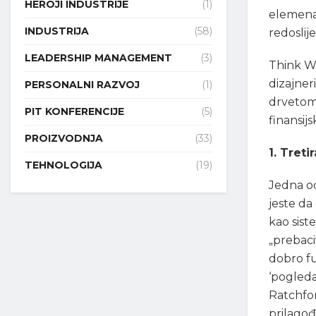
HEROJI INDUSTRIJE
(1)
elemenat
INDUSTRIJA
(58)
redoslij
LEADERSHIP MANAGEMENT
(3)
Think Wo
dizajner
PERSONALNI RAZVOJ
(1)
drvetom
PIT KONFERENCIJE
(5)
finansijs
PROIZVODNJA
(33)
1. Tret
TEHNOLOGIJA
(19)
Jedna od
jeste da
kao sist
„prebaci
dobro fu
‘pogleda
Ratchfor
prilago