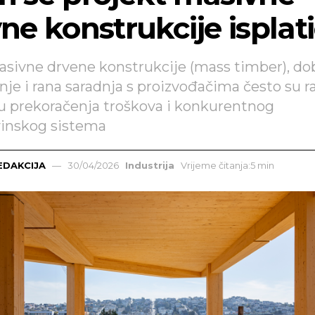
ne konstrukcije isplat
sivne drvene konstrukcije (mass timber), do
nje i rana saradnja s proizvođačima često su ra
 prekoračenja troškova i konkurentnog
inskog sistema
EDAKCIJA
30/04/2026
Industrija
Vrijeme čitanja:5 min