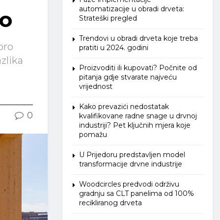
automatizacije u obradi drveta:
io
Strateški pregled
Trendovi u obradi drveta koje treba
bro
pratiti u 2024. godini
zlika
Proizvoditi ili kupovati? Počnite od
pitanja gdje stvarate najveću
vrijednost
Kako prevazići nedostatak
0
kvalifikovane radne snage u drvnoj
industriji? Pet ključnih mjera koje
pomažu
U Prijedoru predstavljen model
transformacije drvne industrije
Woodcircles predvodi održivu
gradnju sa CLT panelima od 100%
recikliranog drveta