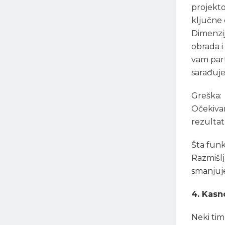
projekto
ključne
Dimenzij
obrada i
vam part
sarađuje
Greška:
Očekivan
rezultat
Šta funk
Razmišlj
smanjuje
4. Kasn
Neki timo