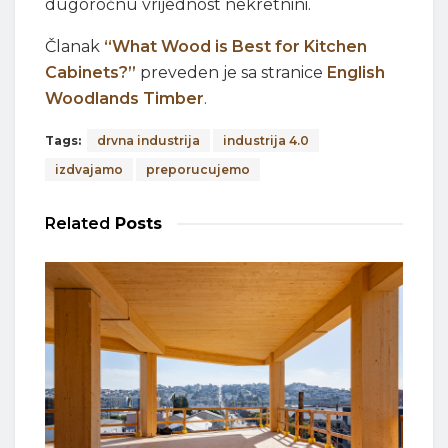
dugoročnu vrijednost nekretnini.
Članak
“What Wood is Best for Kitchen
Cabinets?”
preveden je sa stranice
English
Woodlands Timber
.
Tags:
drvna industrija
industrija 4.0
izdvajamo
preporucujemo
Related
Posts