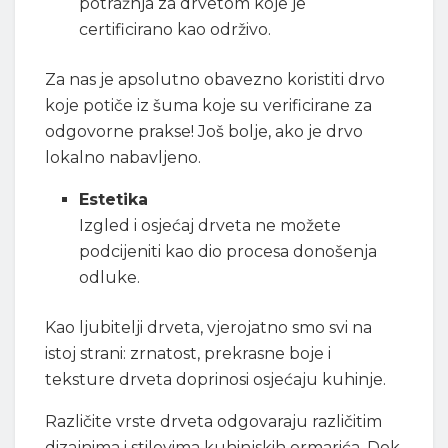
potražnja za drvetom koje je
certificirano kao održivo.
Za nas je apsolutno obavezno koristiti drvo
koje potiče iz šuma koje su verificirane za
odgovorne prakse! Još bolje, ako je drvo
lokalno nabavljeno.
Estetika
Izgled i osjećaj drveta ne možete
podcijeniti kao dio procesa donošenja
odluke.
Kao ljubitelji drveta, vjerojatno smo svi na
istoj strani: zrnatost, prekrasne boje i
teksture drveta doprinosi osjećaju kuhinje.
Različite vrste drveta odgovaraju različitim
dizajnima i stilovima kuhinjskih ormarića. Dok