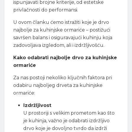
ispunjavati brojne kriterije, od estetske
privlačnosti do performansi.
U ovom članku ćemo istražiti koje je drvo
najbolje za kuhinjske ormariće – postižući
savršen balans i osiguravajući kuhinju koja
zadovoljava izgledom, ali i izdržljivošću.
Kako odabrati najbolje drvo za kuhinjske
ormariće
Za nas postoji nekoliko ključnih faktora pri
odabiru najboljeg drveta za kuhinjske
ormariće:
Izdržljivost
U prostoriji s velikim prometom kao što
je kuhinja, važno je odabrati izdržljivo
drvo koje je dovoljno tvrdo da izdrži