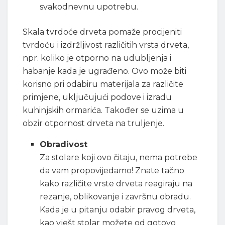
svakodnevnu upotrebu.
Skala tvrdoće drveta pomaže procijeniti
tvrdoću i izdržljivost različitih vrsta drveta,
npr. koliko je otporno na udubljenja i
habanje kada je ugrađeno. Ovo može biti
korisno pri odabiru materijala za različite
primjene, uključujući podove i izradu
kuhinjskih ormarića. Također se uzima u
obzir otpornost drveta na truljenje.
Obradivost
Za stolare koji ovo čitaju, nema potrebe
da vam propovijedamo! Znate tačno
kako različite vrste drveta reagiraju na
rezanje, oblikovanje i završnu obradu.
Kada je u pitanju odabir pravog drveta,
kao vješt stolar možete od gotovo