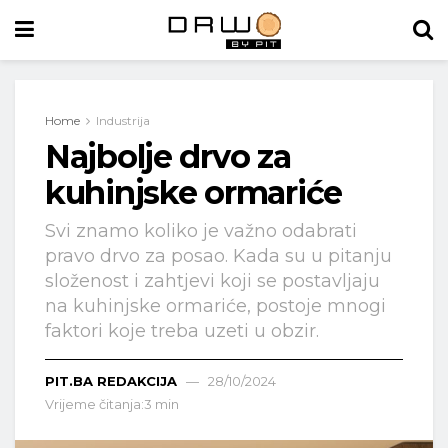
Home
Industrija
Najbolje drvo za
kuhinjske ormariće
Svi znamo koliko je važno odabrati
pravo drvo za posao. Kada su u pitanju
složenost i zahtjevi koji se postavljaju
na kuhinjske ormariće, postoje mnogi
faktori koje treba uzeti u obzir.
PIT.BA REDAKCIJA
28/10/2024
Vrijeme čitanja:3 min