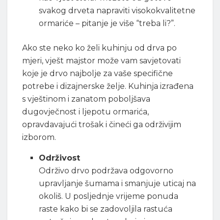
svakog drveta napraviti visokokvalitetne
ormariće – pitanje je više “treba li?”.
Ako ste neko ko želi kuhinju od drva po
mjeri, vješt majstor može vam savjetovati
koje je drvo najbolje za vaše specifične
potrebe i dizajnerske želje. Kuhinja izrađena
s vještinom i zanatom poboljšava
dugovječnost i ljepotu ormarića,
opravdavajući trošak i čineći ga održivijim
izborom.
Održivost
Održivo drvo podržava odgovorno
upravljanje šumama i smanjuje uticaj na
okoliš. U posljednje vrijeme ponuda
raste kako bi se zadovoljila rastuća