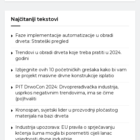
Najčitaniji tekstovi
Faze implementacije automatizacije u obradi
drveta: Strateški pregled
Trendovi u obradi drveta koje treba pratiti u 2024.
godini
Izbjegnite ovih 10 početničkih grešaka kako bi vam
se projekt masivne drvne konstrukcije isplatio
PIT DrwoCon 2024: Drvoprerađivačka industrija,
usprkos negativnim trendovima, ima se čime
(po)hvaliti
Kronospan, svjetski lider u prozvodnji pločastog
materijala na bazi drveta
Industrija upozorava: EU pravila o sprječavanju
krčenja šuma mogla bi poremetiti cijeli lanac
vrijednosti drvne industrije