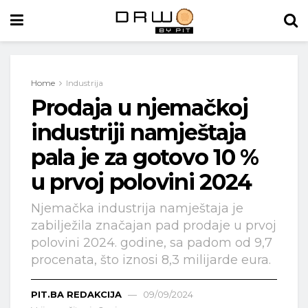
Home
Industrija
Prodaja u njemačkoj
industriji namještaja
pala je za gotovo 10 %
u prvoj polovini 2024
Njemačka industrija namještaja je
zabilježila značajan pad prodaje u prvoj
polovini 2024. godine, sa padom od 9,7
procenata, što iznosi 8,3 milijarde eura.
PIT.BA REDAKCIJA
09/09/2024