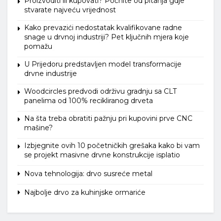
Proizvoditi ili kupovati? Počnite od pitanja gdje
stvarate najveću vrijednost
Kako prevazići nedostatak kvalifikovane radne
snage u drvnoj industriji? Pet ključnih mjera koje
pomažu
U Prijedoru predstavljen model transformacije
drvne industrije
Woodcircles predvodi održivu gradnju sa CLT
panelima od 100% recikliranog drveta
Na šta treba obratiti pažnju pri kupovini prve CNC
mašine?
Izbjegnite ovih 10 početničkih grešaka kako bi vam
se projekt masivne drvne konstrukcije isplatio
Nova tehnologija: drvo susreće metal
Najbolje drvo za kuhinjske ormariće