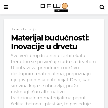
Home
Industrija
Materijal budućnosti:
Inovacije u drvetu
Sve veći broj dizajnera i arhitekata
trenutno se posvećuje radu sa drvetom.
U potrazi za prirodnim i održivo
dostupnim materijalima, prepoznaju
njegov pionirski potencijal. Drvo, kao
sirovina koja se obnavlja, pruža
niskougljičnu alternativu
tradicionalnim materijalima poput
čelika, betona i plastike, te posjeduje