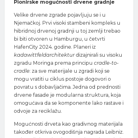
Pionirske mogućnosti drvene gradnje
Velike drvene zgrade pojavljuju se i u
Njemačkoj. Prvi visoki stambeni kompleks u
hibridnoj drvenoj gradnji u toj zemlji trebao
bi biti otvoren u Hamburgu, u četvrti
HafenCity 2024. godine. Planeri iz
kadawittfeldarchitektur
dizajnirali su visoku
zgradu Moringa prema principu
cradle-to-
cradle
: za sve materijale u zgradi koji se
mogu vratiti u ciklus postoje dogovori o
povratu s dobavljačima. Jedna od prednosti
drvene fasade je modularna struktura, koja
omogućava da se komponente lako rastave i
odvoje za reciklažu.
Mogućnosti drveta kao gradivnog materijala
također otkriva ovogodišnja nagrada Leibniz.