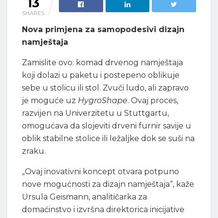
13
SHARES
Nova primjena za samopodesivi dizajn
namještaja
Zamislite ovo: komad drvenog namještaja
koji dolazi u paketu i postepeno oblikuje
sebe u stolicu ili stol. Zvuči ludo, ali zapravo
je moguće uz
HygroShape
. Ovaj proces,
razvijen na Univerzitetu u Stuttgartu,
omogućava da slojeviti drveni furnir savije u
oblik stabilne stolice ili ležaljke dok se suši na
zraku.
„Ovaj inovativni koncept otvara potpuno
nove mogućnosti za dizajn namještaja“, kaže
Ursula Geismann, analitičarka za
domaćinstvo i izvršna direktorica inicijative