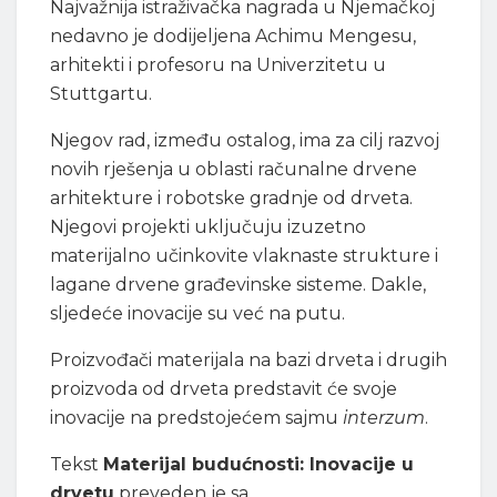
Najvažnija istraživačka nagrada u Njemačkoj
nedavno je dodijeljena Achimu Mengesu,
arhitekti i profesoru na Univerzitetu u
Stuttgartu.
Njegov rad, između ostalog, ima za cilj razvoj
novih rješenja u oblasti računalne drvene
arhitekture i robotske gradnje od drveta.
Njegovi projekti uključuju izuzetno
materijalno učinkovite vlaknaste strukture i
lagane drvene građevinske sisteme. Dakle,
sljedeće inovacije su već na putu.
Proizvođači materijala na bazi drveta i drugih
proizvoda od drveta predstavit će svoje
inovacije na predstojećem sajmu
interzum
.
Tekst
Materijal budućnosti: Inovacije u
drvetu
preveden je sa