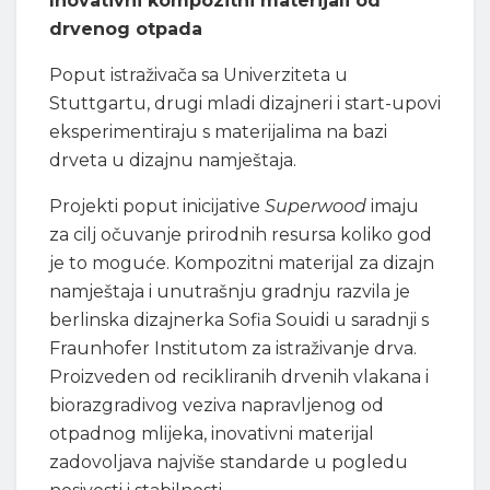
Inovativni kompozitni materijali od
drvenog otpada
Poput istraživača sa Univerziteta u
Stuttgartu, drugi mladi dizajneri i start-upovi
eksperimentiraju s materijalima na bazi
drveta u dizajnu namještaja.
Projekti poput inicijative
Superwood
imaju
za cilj očuvanje prirodnih resursa koliko god
je to moguće. Kompozitni materijal za dizajn
namještaja i unutrašnju gradnju razvila je
berlinska dizajnerka Sofia Souidi u saradnji s
Fraunhofer Institutom za istraživanje drva.
Proizveden od recikliranih drvenih vlakana i
biorazgradivog veziva napravljenog od
otpadnog mlijeka, inovativni materijal
zadovoljava najviše standarde u pogledu