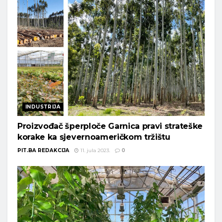
INDUSTRIJA
Proizvođač šperploče Garnica pravi strateške
korake ka sjevernoameričkom tržištu
PIT.BA REDAKCIJA
11. jula 2023.
0