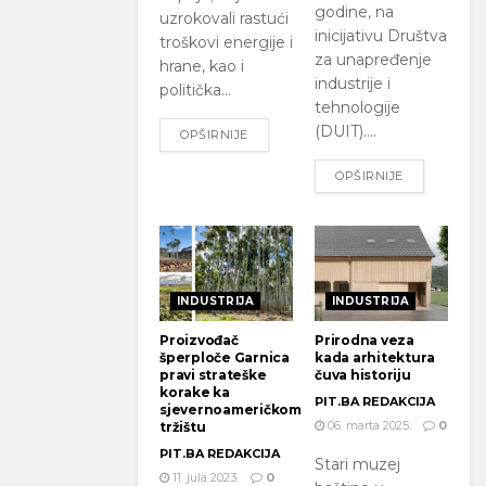
godine, na
uzrokovali rastući
inicijativu Društva
troškovi energije i
za unapređenje
hrane, kao i
industrije i
politička...
tehnologije
(DUIT)....
OPŠIRNIJE
OPŠIRNIJE
INDUSTRIJA
INDUSTRIJA
Proizvođač
Prirodna veza
šperploče Garnica
kada arhitektura
pravi strateške
čuva historiju
korake ka
PIT.BA REDAKCIJA
sjevernoameričkom
06. marta 2025.
0
tržištu
PIT.BA REDAKCIJA
Stari muzej
11. jula 2023.
0