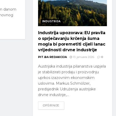
akim danom
osnovnog
INDUSTRIJA
Industrija upozorava: EU pravila
o sprječavanju krčenja šuma
mogla bi poremetiti cijeli lanac
vrijednosti drvne industrije
PIT.BA REDAKCIJA
13. januara 2026.
0
Austrijska industrija pilanarstva uspjela
je stabilizirati prodaju i proizvodnju
uprkos izazovnim ekonomskim
uslovima. Markus Schmölzer,
predsjednik Udruženja austrijske
drvne industrije,...
OPŠIRNIJE