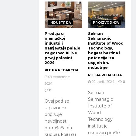
INDUSTRIJA
PROIZVODNJA
Prodaja u
Selman
njemačkoj
Selmanagic
industriji
Institute of Wood
namještaja pala je
Technology,
za gotovo 10 % u
bogata baština i
prvoj polovini
potencijal za
2024
uspjeh bh.
industrije
PIT.BA REDAKCIJA
PIT.BA REDAKCIJA
09. septembra
29. aprila 2024.
0
2024.
0
Selman
Selmanagic
Ovaj pad se
Institute of
uglavnom
Wood
pripisuje
Technology
nevoljnosti
institut je
potrošača da
osnovan prošle
kupuju, koju su