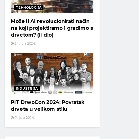
TEHNOLOGIJA
Može li AI revolucionirati način
na koji projektiramo i gradimo s
drvetom? (II dio)
24. jula 2024.
INDUSTRIJA
PIT DrwoCon 2024: Povratak
drveta u velikom stilu
01. jula 2024.