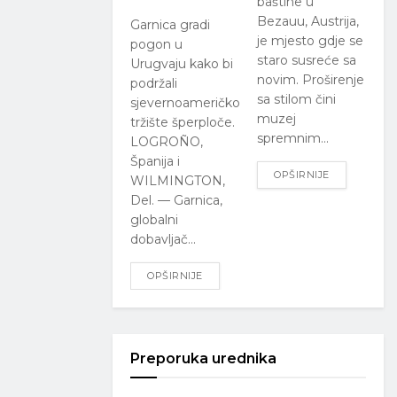
baštine u
Bezauu, Austrija,
Garnica gradi
je mjesto gdje se
pogon u
staro susreće sa
Urugvaju kako bi
novim. Proširenje
podržali
sa stilom čini
sjevernoameričko
muzej
tržište šperploče.
spremnim...
LOGROÑO,
Španija i
OPŠIRNIJE
WILMINGTON,
Del. — Garnica,
globalni
dobavljač...
OPŠIRNIJE
Preporuka urednika