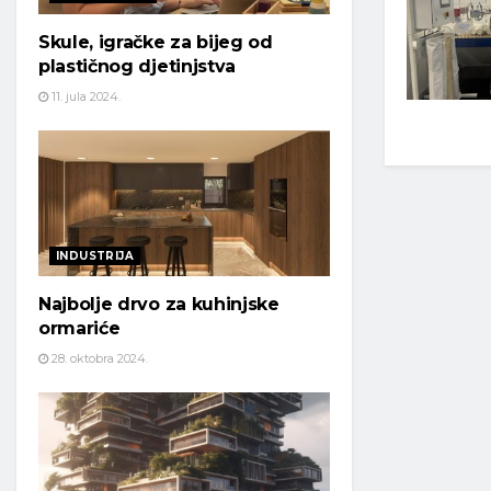
Skule, igračke za bijeg od
plastičnog djetinjstva
11. jula 2024.
INDUSTRIJA
Najbolje drvo za kuhinjske
ormariće
28. oktobra 2024.