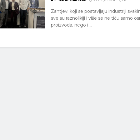
PIT.BA REDAKCIJA
06. maja 2024.
0
Zahtjevi koji se postavljaju industriji sv
sve su raznolikiji i više se ne tiču samo 
proizvoda, nego i ...