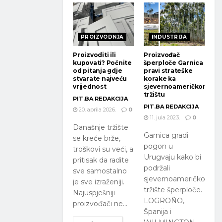
PROIZVODNJA
INDUSTRIJA
Proizvoditi ili
Proizvođač
kupovati? Počnite
šperploče Garnica
od pitanja gdje
pravi strateške
stvarate najveću
korake ka
vrijednost
sjevernoameričkom
tržištu
PIT.BA REDAKCIJA
PIT.BA REDAKCIJA
20. aprila 2026.
0
11. jula 2023.
0
Današnje tržište
Garnica gradi
se kreće brže,
pogon u
troškovi su veći, a
Urugvaju kako bi
pritisak da radite
podržali
sve samostalno
sjevernoameričko
je sve izraženiji.
tržište šperploče.
Najuspješniji
LOGROÑO,
proizvođači ne...
Španija i