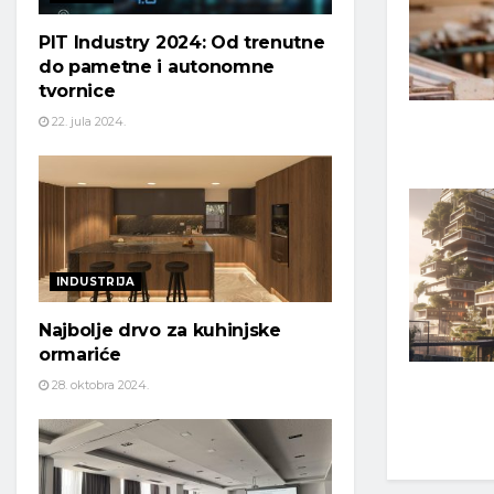
PIT Industry 2024: Od trenutne
do pametne i autonomne
tvornice
22. jula 2024.
INDUSTRIJA
Najbolje drvo za kuhinjske
ormariće
28. oktobra 2024.