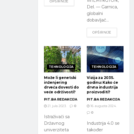
WILMINGTON,
OPŠIRNIJE
Del. — Garnica,
globalni
dobavljač...
OPŠIRNIJE
TEHNOLOGIJA
TEHNOLOGIJA
Može li genetski
Vizija za 2035.
inženjering
godinu: Kako će
drveća dovesti do
drvna industrija
veće održivosti?
proizvoditi?
PIT.BA REDAKCIJA
PIT.BA REDAKCIJA
21. jula 2023.
0
16. augusta 2024.
0
Istraživači sa
Državnog
Industrija 4.0 se
univerziteta
također