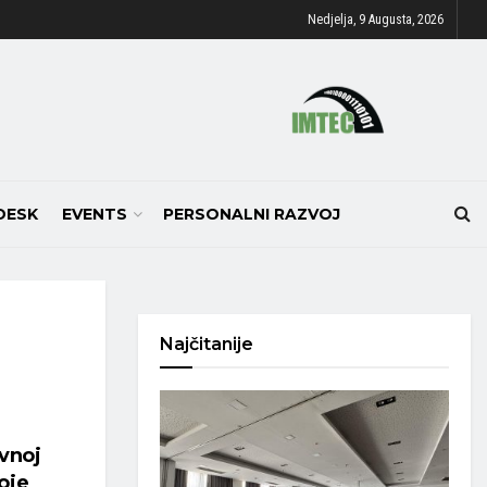
Nedjelja, 9 Augusta, 2026
DESK
EVENTS
PERSONALNI RAZVOJ
Najčitanije
vnoj
oje