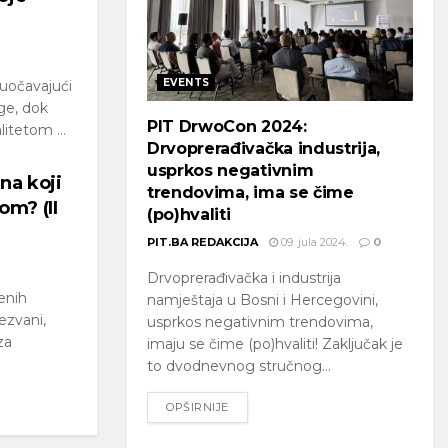
EVENTS
suočavajući
ge, dok
PIT DrwoCon 2024:
itetom ...
Drvoprerađivačka industrija,
usprkos negativnim
 na koji
trendovima, ima se čime
om? (II
(po)hvaliti
PIT.BA REDAKCIJA
09. jula 2024.
0
Drvoprerađivačka i industrija
enih
namještaja u Bosni i Hercegovini,
zvani,
usprkos negativnim trendovima,
za
imaju se čime (po)hvaliti! Zaključak je
to dvodnevnog stručnog...
OPŠIRNIJE