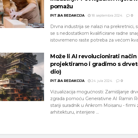
pomažu
PIT.BA REDAKCIJA
18. septembra 2024.
0
Drvna industrija se nalazi na prekretnici, 
se s nedostatkom kvalificirane radne sna
istovremeno raste potreba za većom kval
Može li AI revolucionirati način
projektiramo i gradimo s drvet
dio)
PIT.BA REDAKCIJA
24. jula 2024.
0
Vizualizacija mogućnosti: Zamišljanje drv
zgrada pomoću Generativne AI Ramin Re
stariji suradnik u Ankrom Moisanu - firmi 
arhitekturu, interijere ...