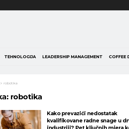
TEHNOLOGIJA
LEADERSHIP MANAGEMENT
COFFEE 
robotika
ka:
robotika
Kako prevazići nedostatak
kvalifikovane radne snage u dr
industriji? Pet ključnih mjera k