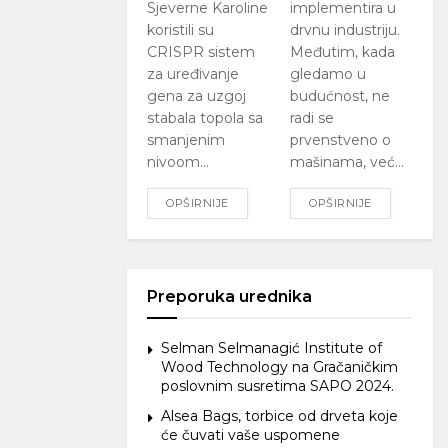
Sjeverne Karoline
implementira u
koristili su
drvnu industriju.
CRISPR sistem
Međutim, kada
za uređivanje
gledamo u
gena za uzgoj
budućnost, ne
stabala topola sa
radi se
smanjenim
prvenstveno o
nivoom...
mašinama, već...
OPŠIRNIJE
OPŠIRNIJE
Preporuka urednika
Selman Selmanagić Institute of
Wood Technology na Gračaničkim
poslovnim susretima SAPO 2024.
Alsea Bags, torbice od drveta koje
će čuvati vaše uspomene