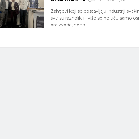
PIT.BA REDAKCIJA
06. maja 2024.
0
Zahtjevi koji se postavljaju industriji sv
sve su raznolikiji i više se ne tiču samo 
proizvoda, nego i ...