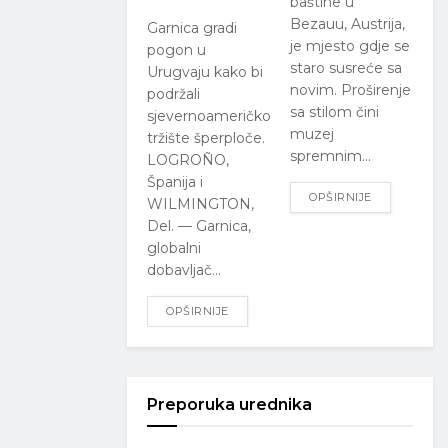
baštine u
Bezauu, Austrija,
Garnica gradi
je mjesto gdje se
pogon u
staro susreće sa
Urugvaju kako bi
novim. Proširenje
podržali
sa stilom čini
sjevernoameričko
muzej
tržište šperploče.
spremnim...
LOGROÑO,
Španija i
OPŠIRNIJE
WILMINGTON,
Del. — Garnica,
globalni
dobavljač...
OPŠIRNIJE
Preporuka urednika