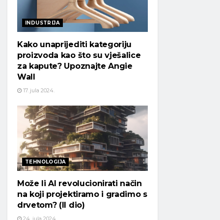
INDUSTRIJA
Kako unaprijediti kategoriju
proizvoda kao što su vješalice
za kapute? Upoznajte Angie
Wall
17. jula 2024.
TEHNOLOGIJA
Može li AI revolucionirati način
na koji projektiramo i gradimo s
drvetom? (II dio)
24. jula 2024.