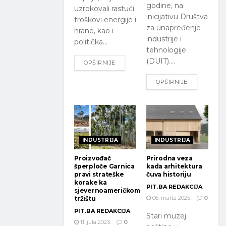
godine, na
uzrokovali rastući
inicijativu Društva
troškovi energije i
za unapređenje
hrane, kao i
industrije i
politička...
tehnologije
(DUIT)....
OPŠIRNIJE
OPŠIRNIJE
INDUSTRIJA
INDUSTRIJA
Proizvođač
Prirodna veza
šperploče Garnica
kada arhitektura
pravi strateške
čuva historiju
korake ka
PIT.BA REDAKCIJA
sjevernoameričkom
06. marta 2025.
0
tržištu
PIT.BA REDAKCIJA
Stari muzej
11. jula 2023.
0