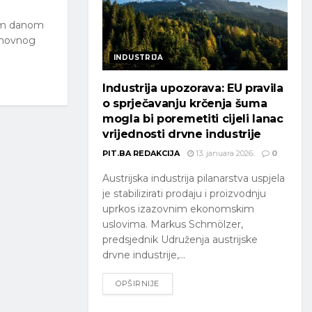
akim danom
osnovnog
INDUSTRIJA
Industrija upozorava: EU pravila
o sprječavanju krčenja šuma
mogla bi poremetiti cijeli lanac
vrijednosti drvne industrije
PIT.BA REDAKCIJA
13. januara 2026.
0
Austrijska industrija pilanarstva uspjela
je stabilizirati prodaju i proizvodnju
uprkos izazovnim ekonomskim
uslovima. Markus Schmölzer,
predsjednik Udruženja austrijske
drvne industrije,...
OPŠIRNIJE