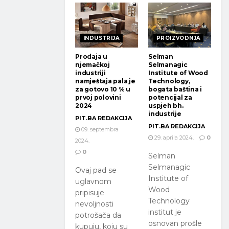
INDUSTRIJA
PROIZVODNJA
Prodaja u
Selman
njemačkoj
Selmanagic
industriji
Institute of Wood
namještaja pala je
Technology,
za gotovo 10 % u
bogata baština i
prvoj polovini
potencijal za
2024
uspjeh bh.
industrije
PIT.BA REDAKCIJA
PIT.BA REDAKCIJA
09. septembra
29. aprila 2024.
0
2024.
0
Selman
Selmanagic
Ovaj pad se
Institute of
uglavnom
Wood
pripisuje
Technology
nevoljnosti
institut je
potrošača da
osnovan prošle
kupuju, koju su