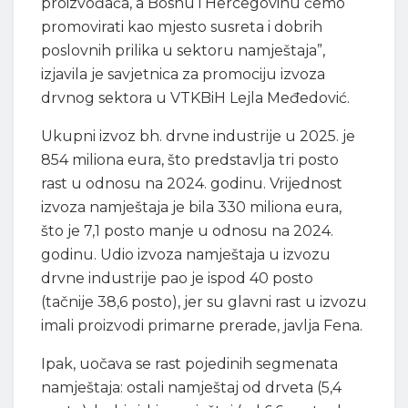
proizvođača, a Bosnu i Hercegovinu ćemo
promovirati kao mjesto susreta i dobrih
poslovnih prilika u sektoru namještaja”,
izjavila je savjetnica za promociju izvoza
drvnog sektora u VTKBiH Lejla Međedović.
Ukupni izvoz bh. drvne industrije u 2025. je
854 miliona eura, što predstavlja tri posto
rast u odnosu na 2024. godinu. Vrijednost
izvoza namještaja je bila 330 miliona eura,
što je 7,1 posto manje u odnosu na 2024.
godinu. Udio izvoza namještaja u izvozu
drvne industrije pao je ispod 40 posto
(tačnije 38,6 posto), jer su glavni rast u izvozu
imali proizvodi primarne prerade, javlja Fena.
Ipak, uočava se rast pojedinih segmenata
namještaja: ostali namještaj od drveta (5,4