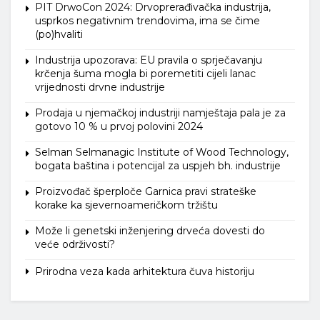
PIT DrwoCon 2024: Drvoprerađivačka industrija,
usprkos negativnim trendovima, ima se čime
(po)hvaliti
Industrija upozorava: EU pravila o sprječavanju
krčenja šuma mogla bi poremetiti cijeli lanac
vrijednosti drvne industrije
Prodaja u njemačkoj industriji namještaja pala je za
gotovo 10 % u prvoj polovini 2024
Selman Selmanagic Institute of Wood Technology,
bogata baština i potencijal za uspjeh bh. industrije
Proizvođač šperploče Garnica pravi strateške
korake ka sjevernoameričkom tržištu
Može li genetski inženjering drveća dovesti do
veće održivosti?
Prirodna veza kada arhitektura čuva historiju