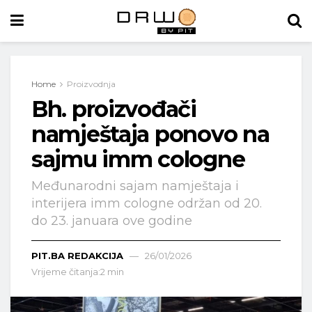
Home
Proizvodnja
Bh. proizvođači
namještaja ponovo na
sajmu imm cologne
Međunarodni sajam namještaja i
interijera imm cologne održan od 20.
do 23. januara ove godine
PIT.BA REDAKCIJA
26/01/2026
Vrijeme čitanja:2 min