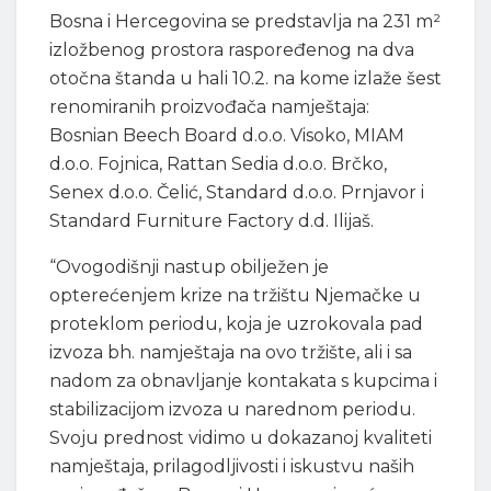
Bosna i Hercegovina se predstavlja na 231 m²
izložbenog prostora raspoređenog na dva
otočna štanda u hali 10.2. na kome izlaže šest
renomiranih proizvođača namještaja:
Bosnian Beech Board d.o.o. Visoko, MIAM
d.o.o. Fojnica, Rattan Sedia d.o.o. Brčko,
Senex d.o.o. Čelić, Standard d.o.o. Prnjavor i
Standard Furniture Factory d.d. Ilijaš.
“Ovogodišnji nastup obilježen je
opterećenjem krize na tržištu Njemačke u
proteklom periodu, koja je uzrokovala pad
izvoza bh. namještaja na ovo tržište, ali i sa
nadom za obnavljanje kontakata s kupcima i
stabilizacijom izvoza u narednom periodu.
Svoju prednost vidimo u dokazanoj kvaliteti
namještaja, prilagodljivosti i iskustvu naših