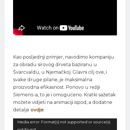
Kao posljednji primjer, navodimo kompaniju
za obradu sirovog drveta baziranu u
Švarcvaldu, u Njemačkoj. Glavni cilj ove, i
svake druge pilane, je maksimalna
proizvodna efikasnost. Ponovo u režiji
Siemens
-a, to je i omogućeno. Kratki sažetak
možete vidjeti na animaciji ispod, a dodatne
detalje
ovdje
.
Video
Media error: Format(s) not supported or source(s)
Player
not found