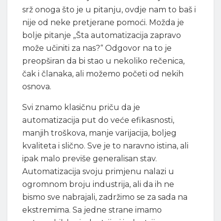
srž onoga što je u pitanju, ovdje nam to baš i
nije od neke pretjerane pomoći. Možda je
bolje pitanje „Šta automatizacija zapravo
može učiniti za nas?“ Odgovor na to je
preopširan da bi stao u nekoliko rečenica,
čak i članaka, ali možemo početi od nekih
osnova.
Svi znamo klasičnu priču da je
automatizacija put do veće efikasnosti,
manjih troškova, manje varijacija, boljeg
kvaliteta i slično. Sve je to naravno istina, ali
ipak malo previše generalisan stav.
Automatizacija svoju primjenu nalazi u
ogromnom broju industrija, ali da ih ne
bismo sve nabrajali, zadržimo se za sada na
ekstremima. Sa jedne strane imamo