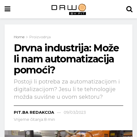
Home
Proizvodnja
Drvna industrija: Može
li nam automatizacija
pomoći?
Postoji li potreba za automatizacijom i
digitalizacijom? Jesu li te tehnologije
možda suvišne u ovom sektoru?
PIT.BA REDAKCIJA
09/03/2023
Vrijeme čitanja:8 min