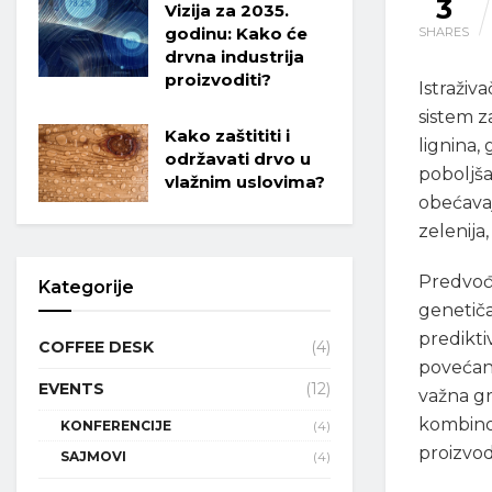
3
Vizija za 2035.
godinu: Kako će
SHARES
drvna industrija
proizvoditi?
Istraživ
sistem z
Kako zaštititi i
lignina,
održavati drvo u
poboljša
vlažnim uslovima?
obećavaj
zelenija, 
Predvođ
Kategorije
genetiča
predikti
COFFEE DESK
(4)
povećanj
EVENTS
(12)
važna gr
kombino
KONFERENCIJE
(4)
proizvod
SAJMOVI
(4)