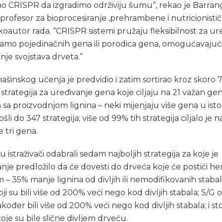
mo CRISPR da izgradimo održiviju šumu“, rekao je Barran
profesor za bioprocesiranje ,prehrambene i nutricionisti
koautor rada. “CRISPR sistemi pružaju fleksibilnost za ur
samo pojedinačnih gena ili porodica gena, omogućavajuć
nje svojstava drveta.”
šinskog učenja je predvidio i zatim sortirao kroz skoro 
ih strategija za uređivanje gena koje ciljaju na 21 važan ge
sa proizvodnjom lignina – neki mijenjaju više gena u isto
ošli do 347 strategija; više od 99% tih strategija ciljalo je n
 tri gena.
u istraživači odabrali sedam najboljih strategija za koje je
nje predložilo da će dovesti do drveća koje će postići hem
– 35% manje lignina od divljih ili nemodifikovanih stabal
oji su bili više od 200% veći nego kod divljih stabala; S/G 
također bili više od 200% veći nego kod divljih stabala; i st
oje su bile slične divljem drveću.