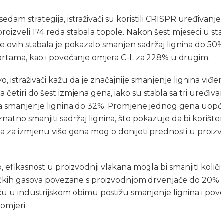
sedam strategija, istraživači su koristili CRISPR uređivanj
proizveli 174 reda stabala topole. Nakon šest mjeseci u st
nje ovih stabala je pokazalo smanjen sadržaj lignina do 50
rtama, kao i povećanje omjera C-L za 228% u drugim.
vo, istraživači kažu da je značajnije smanjenje lignina viđ
sa četiri do šest izmjena gena, iako su stabla sa tri uređiv
a smanjenje lignina do 32%. Promjene jednog gena uopć
znatno smanjiti sadržaj lignina, što pokazuje da bi korište
 za izmjenu više gena moglo donijeti prednosti u proizv
 efikasnost u proizvodnji vlakana mogla bi smanjiti količ
ičkih gasova povezane s proizvodnjom drvenjače do 20% 
u u industrijskom obimu postižu smanjenje lignina i pov
 omjeri.