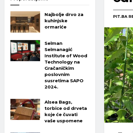
Najbolje drvo za
PIT.BA R
kuhinjske
ormariće
Selman
Selmanagić
Institute of Wood
Technology na
Gračaničkim
poslovnim
susretima SAPO
2024.
Alsea Bags,
torbice od drveta
koje će čuvati
vaše uspomene