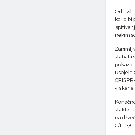
Od ovih 
kako bi 
ispitiva
nekim so
Zanimlji
stabala 
pokazal
uspjele 
CRISPR-a
vlakana.
Konačno,
staklen
na drveć
C/L i S/G