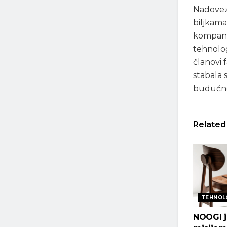
Nadovezu
biljkama
kompanij
tehnolog
članovi 
stabala 
budućno
Related
TEHNOL
NOOGI j