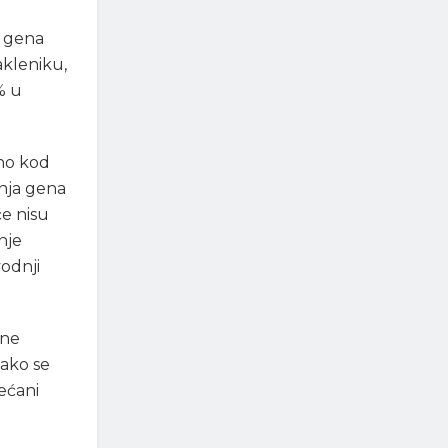
e gena
akleniku,
% u
eno kod
anja gena
e nisu
nje
odnji
ine
ako se
ećani