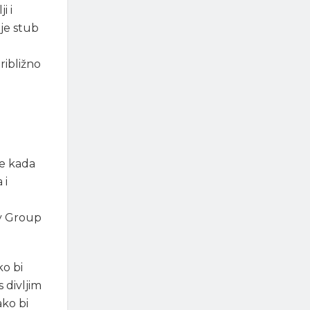
i i
je stub
ribližno
me kada
 i
gy Group
ko bi
 divljim
ako bi