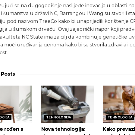
jući se na dugogodišnje naslijeđe inovacija u oblasti n
 i šumarstva u državi NC, Barrangou i Wang su stvorili st
u pod nazivom TreeCo kako bi unaprijedili korištenje 
ija u šumskom drveću. Ovaj zajednički napor koji pred
fakulteta NC State ima za cilj da kombinuje genetičke uv
sa moći uređivanja genoma kako bi se stvorila zdravija i od
st.
Posts
OGIJA
TEHNOLOGIJA
TEHNOLOGIJA
e rođen s
Nova tehnologija:
Kako prevazi