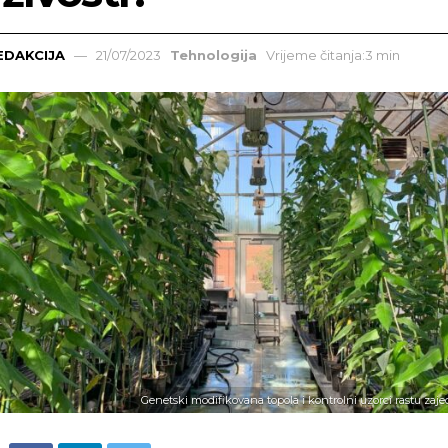
EDAKCIJA
21/07/2023
Tehnologija
Vrijeme čitanja:3 min
Genetski modifikovana topola i kontrolni uzorci rastu zaj