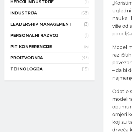
HEROJI INDUSTRIJE
(1)
„Koristi
ugledni 
INDUSTRIJA
(58)
nauke i 
LEADERSHIP MANAGEMENT
(3)
više od 
poboljša
PERSONALNI RAZVOJ
(1)
PIT KONFERENCIJE
(5)
Model ma
različit
PROIZVODNJA
(33)
povezan 
TEHNOLOGIJA
(19)
– da bi d
najmanje
Odatle s
modelira
optimum 
omjeri k
koji su 
drveća k