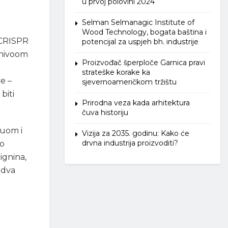
u prvoj polovini 2024
Selman Selmanagic Institute of
Wood Technology, bogata baština i
u CRISPR
potencijal za uspjeh bh. industrije
 nivoom
Proizvođač šperploče Garnica pravi
strateške korake ka
e –
sjevernoameričkom tržištu
biti
Prirodna veza kada arhitektura
čuva historiju
uom i
Vizija za 2035. godinu: Kako će
drvna industrija proizvoditi?
io
ignina,
 dva