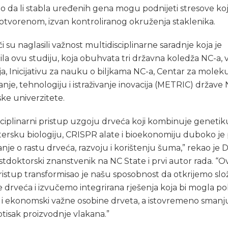
io da li stabla uređenih gena mogu podnijeti stresove ko
 otvorenom, izvan kontroliranog okruženja staklenika.
či su naglasili važnost multidisciplinarne saradnje koja je
a ovu studiju, koja obuhvata tri državna koledža NC-a, v
ja, Inicijativu za nauku o biljkama NC-a, Centar za molek
nje, tehnologiju i istraživanje inovacija (METRIC) države 
ke univerzitete.
sciplinarni pristup uzgoju drveća koji kombinuje genetik
rsku biologiju, CRISPR alate i bioekonomiju duboko je p
nje o rastu drveća, razvoju i korištenju šuma,” rekao je D
ostdoktorski znanstvenik na NC State i prvi autor rada. “O
istup transformisao je našu sposobnost da otkrijemo slo
 drveća i izvučemo integrirana rješenja koja bi mogla pob
 i ekonomski važne osobine drveta, a istovremeno smanj
 otisak proizvodnje vlakana.”