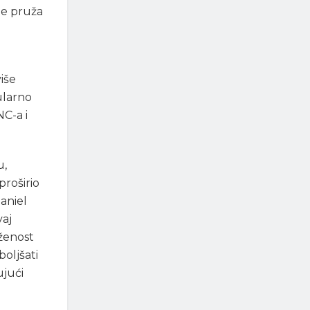
je pruža
iše
ularno
NC-a i
u,
roširio
aniel
vaj
ženost
oljšati
ujući