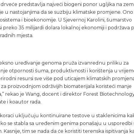
rveće predstavlja najveći biogeni ponor ugljika na zemlj
je u nastojanjima da se suzbiju klimatske promjene. Ono 
osistema i bioekonomije. U Sjevernoj Karolini, šumarstvo
i preko 35 milijardi dolara lokalnoj ekonomiji i podržava p
radnih mjesta.
leksno uređivanje genoma pruža izvanrednu priliku za
nje otpornosti šuma, produktivnosti i korištenja u vrije
prirodni resursi sve više pod uticajem klimatskih promjena
za proizvodnjom održivijih biomaterijala koristeći manje
a,” rekao je Wang, docent i direktor Forest Biotechnolo
te i koautor rada.
 koraci uključuju kontinuirane testove u staklenicima ka
kako se stabla sa uređenim genima ponašaju u usporedbi s
 Kasnije, tim se nada da će koristiti terenska ispitivanja k