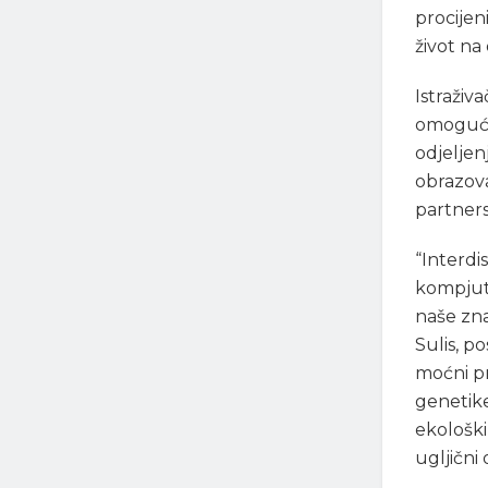
procijen
život na
Istraživa
omogućil
odjeljen
obrazova
partners
“Interdi
kompjute
naše zna
Sulis, p
moćni pr
genetike
ekološki
ugljični