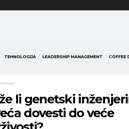
TEHNOLOGIJA
LEADERSHIP MANAGEMENT
COFFEE 
hnologija
e li genetski inženjer
eća dovesti do veće
živosti?