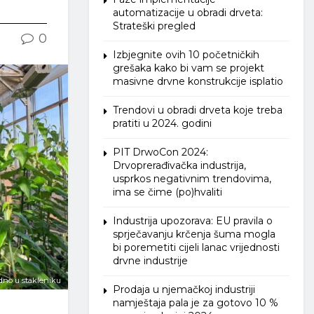
automatizacije u obradi drveta:
Strateški pregled
0
Izbjegnite ovih 10 početničkih
grešaka kako bi vam se projekt
masivne drvne konstrukcije isplatio
Trendovi u obradi drveta koje treba
pratiti u 2024. godini
PIT DrwoCon 2024:
Drvoprerađivačka industrija,
usprkos negativnim trendovima,
ima se čime (po)hvaliti
Industrija upozorava: EU pravila o
sprječavanju krčenja šuma mogla
bi poremetiti cijeli lanac vrijednosti
drvne industrije
edno u stakleniku
Prodaja u njemačkoj industriji
namještaja pala je za gotovo 10 %