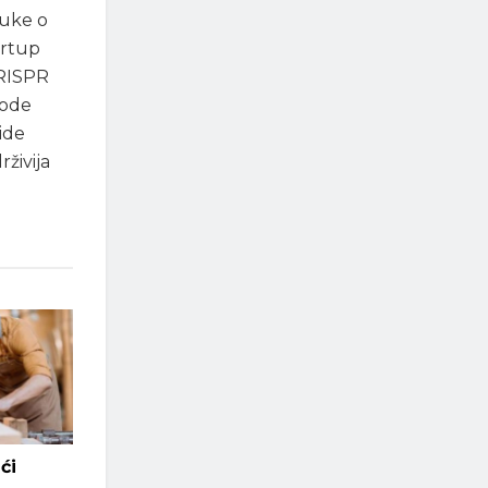
auke o
artup
CRISPR
vode
ide
rživija
ći