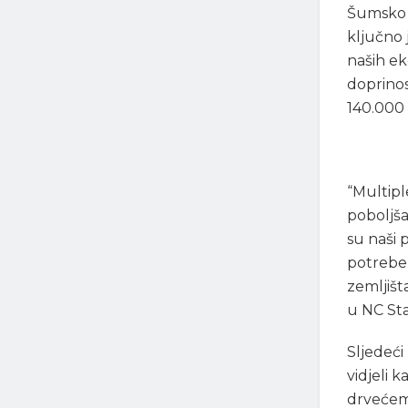
Šumsko d
ključno 
naših ek
doprinos
140.000 
“Multip
poboljša
su naši 
potrebe 
zemljišt
u NC Sta
Sljedeći
vidjeli 
drvećem.