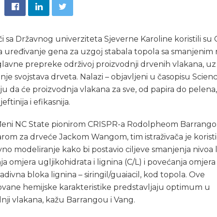
ači sa Državnog univerziteta Sjeverne Karoline koristili s
a uređivanje gena za uzgoj stabala topola sa smanjenim
 glavne prepreke održivoj proizvodnji drvenih vlakana, uz
nje svojstava drveta. Nalazi – objavljeni u časopisu Scienc
u da će proizvodnja vlakana za sve, od papira do pelena, 
jeftinija i efikasnija.
eni NC State pionirom CRISPR-a Rodolpheom Barrango
rom za drveće Jackom Wangom, tim istraživača je korist
vno modeliranje kako bi postavio ciljeve smanjenja nivoa l
a omjera ugljikohidrata i lignina (C/L) i povećanja omjera
adivna bloka lignina – siringil/guaiacil, kod topola. Ove
vane hemijske karakteristike predstavljaju optimum u
nji vlakana, kažu Barrangou i Vang.