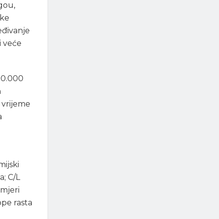
gou,
čke
eđivanje
i veće
70.000
n
 vrijeme
a
ijski
a; C/L
omjeri
ope rasta