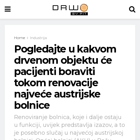
Home
Industrija
Pogledajte u kakvom
drvenom objektu će
pacijenti boraviti
tokom renovacije
najveće austrijske
bolnice
Renoviranje bolnica, koje i dalje ostaju
u funkciji, uvijek predstavlja izazov, a to
je posebno slučaj u najvećoj austrijskoj