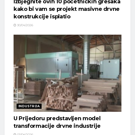
Izbjegnite ovih 10 početničkih grešaka
kako bi vam se projekt masivne drvne
konstrukcije isplatio
30/04/2026
INDUSTRIJA
U Prijedoru predstavljen model
transformacije drvne industrije
03/04/2026