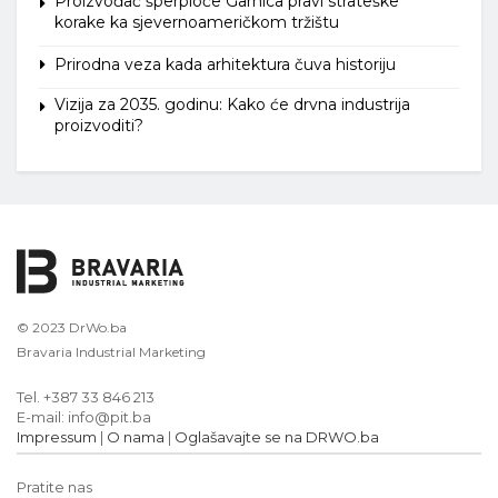
Proizvođač šperploče Garnica pravi strateške
korake ka sjevernoameričkom tržištu
Prirodna veza kada arhitektura čuva historiju
Vizija za 2035. godinu: Kako će drvna industrija
proizvoditi?
© 2023 DrWo.ba
Bravaria Industrial Marketing
Tel. +387 33 846 213
E-mail: info@pit.ba
Impressum
|
O nama
|
Oglašavajte se na DRWO.ba
Pratite nas