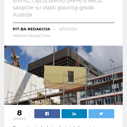
bolnici, Općoj bolnici (AKH) u Beču,
saopćile su vlasti glavnog grada
Austrije.
PIT.BA REDAKCIJA
16/10/2024
Vrijeme čitanja:2 min
8
SHARES