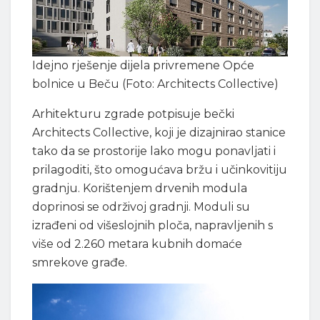
Idejno rješenje dijela privremene Opće
bolnice u Beču (Foto: Architects Collective)
Arhitekturu zgrade potpisuje bečki
Architects Collective, koji je dizajnirao stanice
tako da se prostorije lako mogu ponavljati i
prilagoditi, što omogućava bržu i učinkovitiju
gradnju. Korištenjem drvenih modula
doprinosi se održivoj gradnji. Moduli su
izrađeni od višeslojnih ploča, napravljenih s
više od 2.260 metara kubnih domaće
smrekove građe.