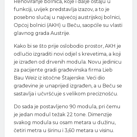
Renoviranje bolnica, koje i dalje ostaju u
funkciji, uvijek predstavlja izazov, a to je
posebno slučaj u najvećoj austrijskoj bolnici,
Općoj bolnici (AKH) u Beču, saopćile su vlasti
glavnog grada Austrije.
Kako bi se što prije oslobodio prostor, AKH je
odlučio izgraditi novi odjel s krevetima, a koji
je izrađen od drvenih modula. Novu jedinicu
za pacijente gradi građevinska firma Lieb
Bau Weiz iz istočne Štajerske. Veći dio
građevine je unaprijed izgrađen, a u Beču se
sastavlja i učvršćuje s velikom preciznošću.
Do sada je postavljeno 90 modula, pri čemu
je jedan modul težak 22 tone. Dimenzije
svakog modula su osam metara u dužinu,
četiri metra u širinu i 3,60 metara u visinu.