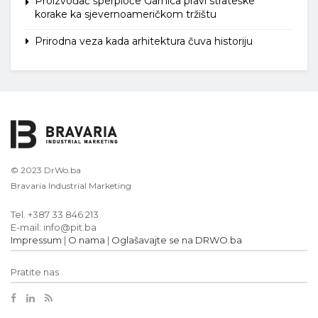
Proizvođač šperploče Garnica pravi strateške
korake ka sjevernoameričkom tržištu
Prirodna veza kada arhitektura čuva historiju
© 2023 DrWo.ba
Bravaria Industrial Marketing
Tel. +387 33 846 213
E-mail: info@pit.ba
Impressum
|
O nama
|
Oglašavajte se na DRWO.ba
Pratite nas