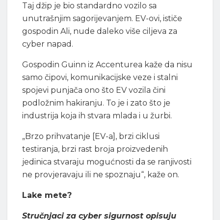
Taj džip je bio standardno vozilo sa
unutrašnjim sagorijevanjem. EV-ovi, ističe
gospodin Ali, nude daleko više ciljeva za
cyber napad.
Gospodin Guinn iz Accenturea kaže da nisu
samo čipovi, komunikacijske veze i stalni
spojevi punjača ono što EV vozila čini
podložnim hakiranju. To je i zato što je
industrija koja ih stvara mlada i u žurbi.
„Brzo prihvatanje [EV-a], brzi ciklusi
testiranja, brzi rast broja proizvedenih
jedinica stvaraju mogućnosti da se ranjivosti
ne provjeravaju ili ne spoznaju“, kaže on.
Lake mete?
Stručnjaci za cyber sigurnost opisuju