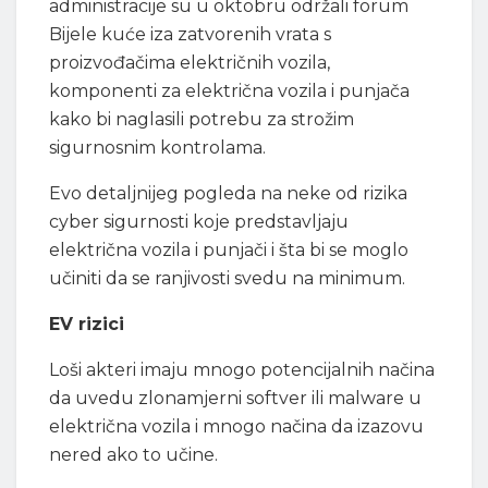
administracije su u oktobru održali forum
Bijele kuće iza zatvorenih vrata s
proizvođačima električnih vozila,
komponenti za električna vozila i punjača
kako bi naglasili potrebu za strožim
sigurnosnim kontrolama.
Evo detaljnijeg pogleda na neke od rizika
cyber sigurnosti koje predstavljaju
električna vozila i punjači i šta bi se moglo
učiniti da se ranjivosti svedu na minimum.
EV rizici
Loši akteri imaju mnogo potencijalnih načina
da uvedu zlonamjerni softver ili malware u
električna vozila i mnogo načina da izazovu
nered ako to učine.