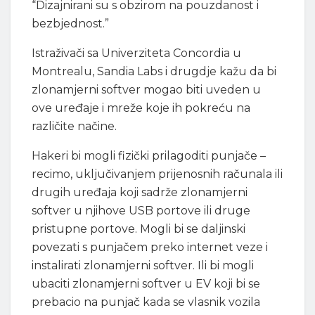
“Dizajnirani su s obzirom na pouzdanost i
bezbjednost.”
Istraživači sa Univerziteta Concordia u
Montrealu, Sandia Labs i drugdje kažu da bi
zlonamjerni softver mogao biti uveden u
ove uređaje i mreže koje ih pokreću na
različite načine.
Hakeri bi mogli fizički prilagoditi punjače –
recimo, uključivanjem prijenosnih računala ili
drugih uređaja koji sadrže zlonamjerni
softver u njihove USB portove ili druge
pristupne portove. Mogli bi se daljinski
povezati s punjačem preko internet veze i
instalirati zlonamjerni softver. Ili bi mogli
ubaciti zlonamjerni softver u EV koji bi se
prebacio na punjač kada se vlasnik vozila