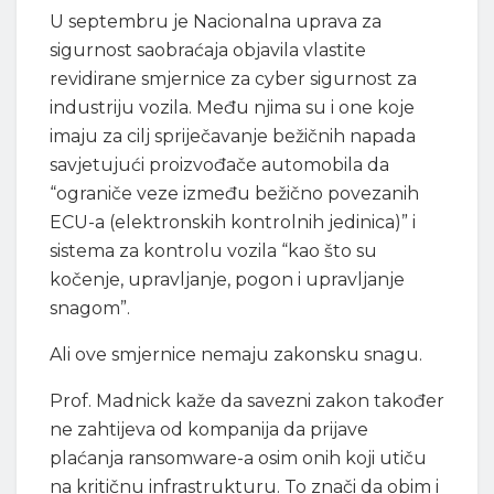
U septembru je Nacionalna uprava za
sigurnost saobraćaja objavila vlastite
revidirane smjernice za cyber sigurnost za
industriju vozila. Među njima su i one koje
imaju za cilj spriječavanje bežičnih napada
savjetujući proizvođače automobila da
“ograniče veze između bežično povezanih
ECU-a (elektronskih kontrolnih jedinica)” i
sistema za kontrolu vozila “kao što su
kočenje, upravljanje, pogon i upravljanje
snagom”.
Ali ove smjernice nemaju zakonsku snagu.
Prof. Madnick kaže da savezni zakon također
ne zahtijeva od kompanija da prijave
plaćanja ransomware-a osim onih koji utiču
na kritičnu infrastrukturu. To znači da obim i