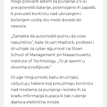
mogli pokvariti sistem za punjenje EV-a i
preopteretiti baterije, potencijalno ih zapaliti,
ili preuzeti kontrolu nad ubrzanjem i
kočenjem vozila, što može dovesti do
nesreće.
„Zamislite da automobili počnu da voze
nasumično“, kaže Stuart Madnick, profesor i
stručnjak za cyber sigurnost na Sloan
School of Management pri Massachusetts
Institute of Technology. „To je sasvim u
okvirima izvodljivosti.“
Druge mogućnosti, kažu stručnjaci,
uključuju hakere koji preuzimaju kontrolu
nad mrežama za punjenje i koriste ih za
krađu informacija kupaca ili čak rušenje
dijelova električne mreže.