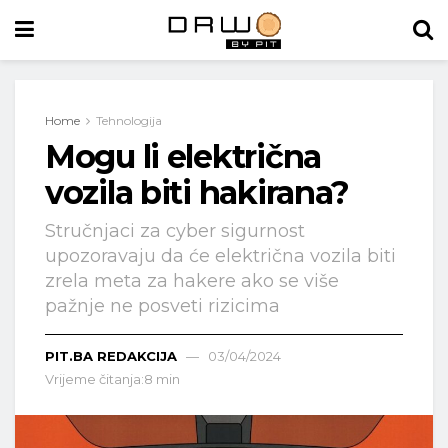
Home
Tehnologija
Mogu li električna
vozila biti hakirana?
Stručnjaci za cyber sigurnost
upozoravaju da će električna vozila biti
zrela meta za hakere ako se više
pažnje ne posveti rizicima
PIT.BA REDAKCIJA
03/04/2024
Vrijeme čitanja:8 min