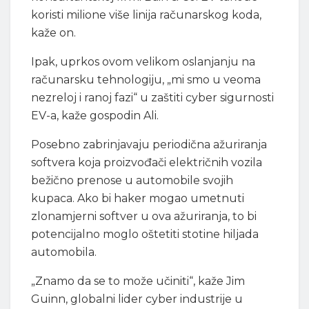
koristi milione više linija računarskog koda,
kaže on.
Ipak, uprkos ovom velikom oslanjanju na
računarsku tehnologiju, „mi smo u veoma
nezreloj i ranoj fazi“ u zaštiti cyber sigurnosti
EV-a, kaže gospodin Ali.
Posebno zabrinjavaju periodična ažuriranja
softvera koja proizvođači električnih vozila
bežično prenose u automobile svojih
kupaca. Ako bi haker mogao umetnuti
zlonamjerni softver u ova ažuriranja, to bi
potencijalno moglo oštetiti stotine hiljada
automobila.
„Znamo da se to može učiniti“, kaže Jim
Guinn, globalni lider cyber industrije u