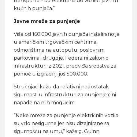
transporta – od elektrana do vozila i javnih i
kućnih punjača.”
Javne mreže za punjenje
Više od 160.000 javnih punjača instalirano je
u američkim trgovačkim centrima,
odmorištima na autoputu, poslovnim
parkovima i drugdje. Federalni zakon o
infrastrukturi iz 2021. predviđa sredstva za
pomoć u izgradnji još 500.000.
Stručnjaci kažu da relativni nedostatak
sigurnosti u infrastrukturi za punjenje čini
napade na njih mogućim.
“Neke mreže za punjenje električnih vozila
su vrlo nesigurne jer nisu dizajnirane sa
sigurnošću na umu,” kaže g. Guinn.