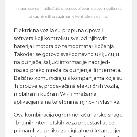
Najgori scenariji uključuju onesposobljavanje automobila radi
otkupnine ili preuzimanje kontrole na daljinu
Električna vozila su prepuna čipova i
softvera koji kontrolišu sve, od njihovih
baterija i motora do tempomata i kočenja.
Također se gotovo svakodnevno uključuju
na punjače, šaljući informacije naprijed-
nazad preko mreža za punjenje ili interneta.
Bežično komuniciraju s kompanijama koje su
ih proizvele, prodavačima električnih vozila,
mobilnim i kućnim Wi-Fi mrežama i
aplikacijama na telefonima njihovih vlasnika.
Ova kombinacija ogromne računarske snage
i brojnih internetskih veza predstavljat će
primamljivu priliku za digitalne diletante, jer