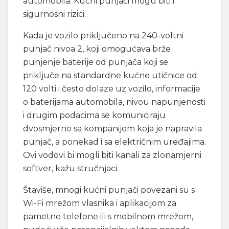
automobila. Kućni punjači mogu biti i
sigurnosni rizici.
Kada je vozilo priključeno na 240-voltni
punjač nivoa 2, koji omogućava brže
punjenje baterije od punjača koji se
priključe na standardne kućne utičnice od
120 volti i često dolaze uz vozilo, informacije
o baterijama automobila, nivou napunjenosti
i drugim podacima se komuniciraju
dvosmjerno sa kompanijom koja je napravila
punjač, a ponekad i sa električnim uređajima.
Ovi vodovi bi mogli biti kanali za zlonamjerni
softver, kažu stručnjaci.
Štaviše, mnogi kućni punjači povezani su s
Wi-Fi mrežom vlasnika i aplikacijom za
pametne telefone ili s mobilnom mrežom,