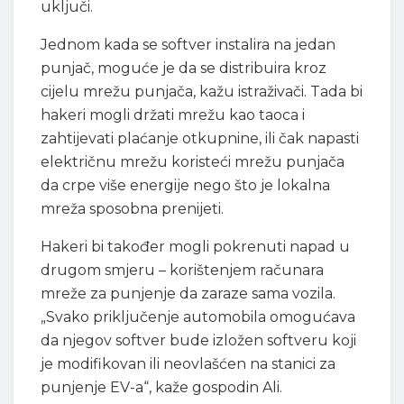
uključi.
Jednom kada se softver instalira na jedan
punjač, moguće je da se distribuira kroz
cijelu mrežu punjača, kažu istraživači. Tada bi
hakeri mogli držati mrežu kao taoca i
zahtijevati plaćanje otkupnine, ili čak napasti
električnu mrežu koristeći mrežu punjača
da crpe više energije nego što je lokalna
mreža sposobna prenijeti.
Hakeri bi također mogli pokrenuti napad u
drugom smjeru – korištenjem računara
mreže za punjenje da zaraze sama vozila.
„Svako priključenje automobila omogućava
da njegov softver bude izložen softveru koji
je modifikovan ili neovlašćen na stanici za
punjenje EV-a“, kaže gospodin Ali.