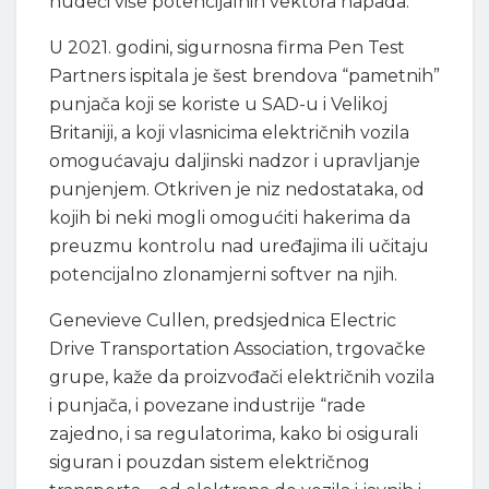
nudeći više potencijalnih vektora napada.
U 2021. godini, sigurnosna firma Pen Test
Partners ispitala je šest brendova “pametnih”
punjača koji se koriste u SAD-u i Velikoj
Britaniji, a koji vlasnicima električnih vozila
omogućavaju daljinski nadzor i upravljanje
punjenjem. Otkriven je niz nedostataka, od
kojih bi neki mogli omogućiti hakerima da
preuzmu kontrolu nad uređajima ili učitaju
potencijalno zlonamjerni softver na njih.
Genevieve Cullen, predsjednica Electric
Drive Transportation Association, trgovačke
grupe, kaže da proizvođači električnih vozila
i punjača, i povezane industrije “rade
zajedno, i sa regulatorima, kako bi osigurali
siguran i pouzdan sistem električnog