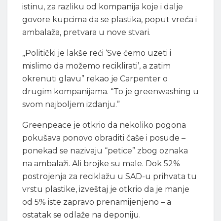
istinu, za razliku od kompanija koje i dalje
govore kupcima da se plastika, poput vreća i
ambalaža, pretvara u nove stvari.
„Politički je lakše reći ‘Sve ćemo uzeti i
mislimo da možemo reciklirati’, a zatim
okrenuti glavu” rekao je Carpenter o
drugim kompanijama. “To je greenwashing u
svom najboljem izdanju.”
Greenpeace je otkrio da nekoliko pogona
pokušava ponovo obraditi čaše i posude –
ponekad se nazivaju “petice” zbog oznaka
na ambalaži. Ali brojke su male. Dok 52%
postrojenja za reciklažu u SAD-u prihvata tu
vrstu plastike, izveštaj je otkrio da je manje
od 5% iste zapravo prenamijenjeno – a
ostatak se odlaže na deponiju.