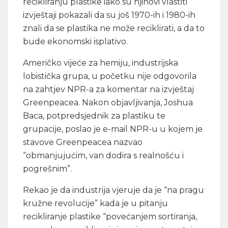
recikliranju plastike iako su njihovi vlastiti
izvještaji pokazali da su još 1970-ih i 1980-ih
znali da se plastika ne može reciklirati, a da to
bude ekonomski isplativo.
Američko vijeće za hemiju, industrijska
lobistička grupa, u početku nije odgovorila
na zahtjev NPR-a za komentar na izvještaj
Greenpeacea. Nakon objavljivanja, Joshua
Baca, potpredsjednik za plastiku te
grupacije, poslao je e-mail NPR-u u kojem je
stavove Greenpeacea nazvao
“obmanjujućim, van dodira s realnošću i
pogrešnim”.
Rekao je da industrija vjeruje da je “na pragu
kružne revolucije” kada je u pitanju
recikliranje plastike “povećanjem sortiranja,