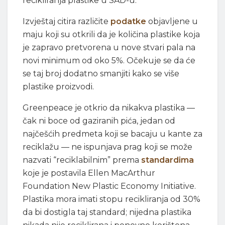
recikliranja plastike u SAD-u.
Izvještaj citira različite
podatke
objavljene u
maju koji su otkrili da je količina plastike koja
je zapravo pretvorena u nove stvari pala na
novi minimum od oko 5%. Očekuje se da će
se taj broj dodatno smanjiti kako se više
plastike proizvodi.
Greenpeace je otkrio da nikakva plastika —
čak ni boce od gaziranih pića, jedan od
najčešćih predmeta koji se bacaju u kante za
reciklažu — ne ispunjava prag koji se može
nazvati “reciklabilnim” prema
standardima
koje je postavila Ellen MacArthur
Foundation New Plastic Economy Initiative.
Plastika mora imati stopu recikliranja od 30%
da bi dostigla taj standard; nijedna plastika