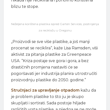
nikada nije reciklirana i ponovno korištena
blizu te stope.
Neželjena korištena plastika ispred Garten Services, postrojenja
za reciklažu u Oregonu
„Proizvodi se sve više plastike, a još manji
procenat se reciklira“, kaže Lisa Ramsden, viši
aktivist za pitanja plastike za Greenpeace
USA. “Kriza postaje sve gora i gora, a bez
drastičnih promjena nastaviti će se
pogoršavati jer industrija planira utrostručiti
proizvodnju plastike do 2050. godine.”
Stručnjaci za upravljanje otpadom
kažu da
je problem plastike to što ju je skupo
skupljati i sortirati. Sada postoje hiljade
različitih vrsta plastike, a nijedna se ne može