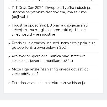
PIT DrwoCon 2024: Drvoprerađivačka industrija,
usprkos negativnim trendovima, ima se čime
(po)hvaliti
Industrija upozorava: EU pravila o sprječavanju
krčenja šuma mogla bi poremetiti cijeli lanac
vrijednosti drvne industrije
Prodaja u njemačkoj industriji namještaja pala je za
gotovo 10 % u prvoj polovini 2024
Proizvođač šperploče Garnica pravi strateške
korake ka sjevernoameričkom tržištu
Može li genetski inženjering drveća dovesti do
veće održivosti?
Prirodna veza kada arhitektura čuva historiju