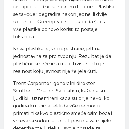
rastopiti zajedno sa nekom drugom. Plastika
se također degradira nakon jedne ili dvije
upotrebe. Greenpeace je otkrio da što se
više plastika ponovo koristi to postaje
toksičnija.
Nova plastika je, s druge strane, jeftina i
jednostavna za proizvodnju. Rezultat je da
plastično smeće ima malo tržište – što je
realnost koju javnost nije željela čuti.
Trent Carpenter, generalni direktor
Southern Oregon Sanitation, kaže da su
ljudi bili uznemireni kada su prije nekoliko
godina kupcima rekli da više ne mogu
primati nikakvo plastično smeće osim boca i
vrčeva sa sodom – poput posuda za mlijeko i
deterdženta. Htjeli su svoje posude za