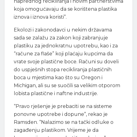
naprednog recikliranja i novim partnerstvima
koja omogućavaju da se korištena plastika
iznova i iznova koristi”.
Ekolozi i zakonodavci u nekim državama
sada se zalažu za zakon koji zabranjuje
plastiku za jednokratnu upotrebu, kao i za
“račune za flaše” koji plaćaju kupcima da
vrate svoje plastične boce. Računi su doveli
do uspješnih stopa recikliranja plastičnih
boca u mjestima kao što su Oregon i
Michigan, ali su se suočili sa velikim otporom
lobista plastične i naftne industrije.
“Pravo rješenje je prebaciti se na sisteme
ponovne upotrebe i dopune”, rekao je
Ramsden. “Nalazimo se na tački odluke o
zagađenju plastikom. Vrijeme je da