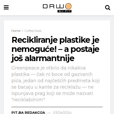
Home
Coffee Desk
Recikliranje plastike je
nemoguće! – a postaje
još alarmantnije
Greenpeace je otkrio da nikakva
plastika — čak ni boce od gaziranih
pića, jedan od najčešćih predmeta koji
se bacaju u kante za reciklažu — ne
ispunjava prag koji se može nazvati
"reciklabilnim"
PIT.BA REDAKCIJA
03/04/2024