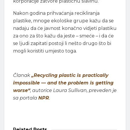
korporacije zatvore plastičnu slavinu.”
Nakon godina prihvaćanja recikliranja
plastike, mnoge ekološke grupe kažu da se
nadaju da će javnost konačno vidjeti plastiku
za ono za što kažu da jeste – smeće – i da će
se ljudi zapitati postoji li nešto drugo što bi
mogli koristiti umjesto toga.
Članak
„Recycling plastic is practically
impossible — and the problem is getting
worse“
, autorice Laura Sullivan, preveden je
sa portala
NPR
.
Related
Posts