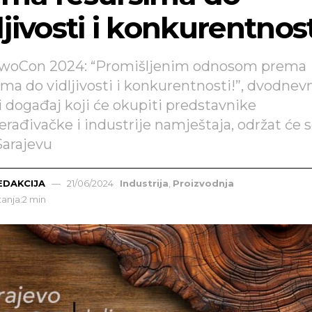
ljivosti i konkurentnost
rwoCon 2024: “Promišljenim odnosom prema
ima do vidljivosti i konkurentnosti!”, dvodnev
i događaj koji će okupiti predstavnike
rađivačke i industrije namještaja, održat će se 
Sarajevu
EDAKCIJA
21/06/2024
Industrija
,
Proizvodnja
tanja:2 min