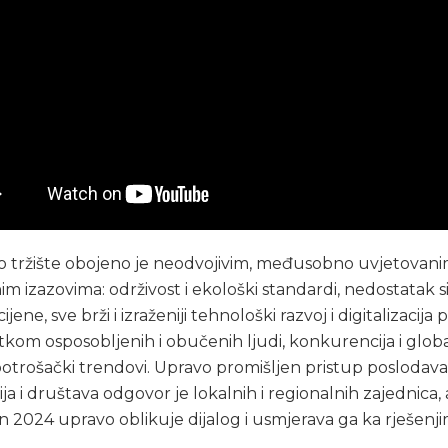
 tržište obojeno je neodvojivim, međusobno uvjetovani
m izazovima: održivost i ekološki standardi, nedostatak si
ijene, sve brži i izraženiji tehnološki razvoj i digitalizacija 
kom osposobljenih i obučenih ljudi, konkurencija i global
i potrošački trendovi. Upravo promišljen pristup poslodava
a i društava odgovor je lokalnih i regionalnih zajednica, 
2024 upravo oblikuje dijalog i usmjerava ga ka rješenji