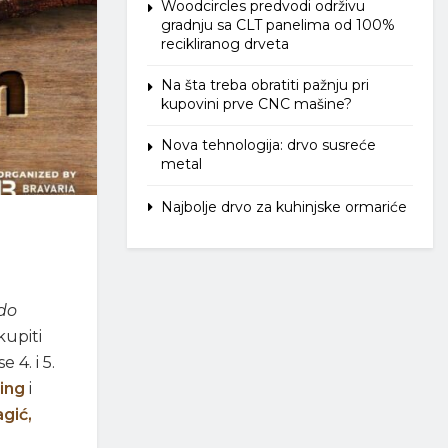
Woodcircles predvodi održivu
gradnju sa CLT panelima od 100%
recikliranog drveta
Na šta treba obratiti pažnju pri
kupovini prve CNC mašine?
Nova tehnologija: drvo susreće
metal
Najbolje drvo za kuhinjske ormariće
do
kupiti
 4. i 5.
ting
i
gić,