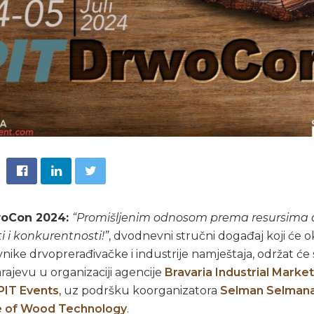
woCon 2024:
“Promišljenim odnosom prema resursima 
ti i konkurentnosti!”
, dvodnevni stručni događaj koji će o
nike drvoprerađivačke i industrije namještaja, održat će se
arajevu u organizaciji agencije
Bravaria Industrial Marke
PIT Events
, uz podršku koorganizatora
Selman Selmana
te of Wood Technology
.