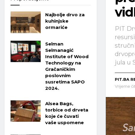
vid
Najbolje drvo za
kuhinjske
ormariće
PIT D
resurs
Selman
stručn
Selmanagić
drvopre
Institute of Wood
jula u 
Technology na
Gračaničkim
poslovnim
PIT.BA R
susretima SAPO
Vrijeme či
2024.
Alsea Bags,
torbice od drveta
koje će čuvati
vaše uspomene