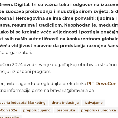
Green. Digital. tri su važna toka i odgovor na izazove
se suočava proizvodnja i industrija širom svijeta. S 
Bosna i Hercegovina se ima čime pohvaliti: ljudima i
jama, resursima i tradicijom. Neophodan je, međutim,
ako bi se kreirale veće vrijednosti i postigla značaj
ost svih naših autentičnosti na konkurentnom globa
. Veća vidljivost naravno da predstavlja razvojnu šan
tiču organizatori.
oCon 2024 dvodnevni je događaj koji obuhvata stručnu
ciju i izložbeni program.
rijavite i agendu pregledajte preko linka
PIT DrwoCon
ne informacije pišite na bravaria@bravaria.ba.
avaria Industrial Marketing
drvna industrija
izdvajamo
oCon 2024
preporucujemo
preporuka
preporuka urednika
kaurednika