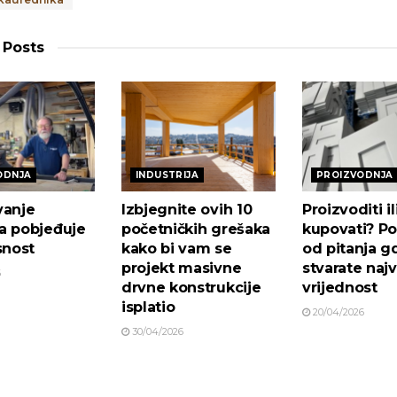
Posts
ODNJA
INDUSTRIJA
PROIZVODNJA
vanje
Izbjegnite ovih 10
Proizvoditi il
a pobjeđuje
početničkih grešaka
kupovati? Po
snost
kako bi vam se
od pitanja g
projekt masivne
stvarate naj
6
drvne konstrukcije
vrijednost
isplatio
20/04/2026
30/04/2026