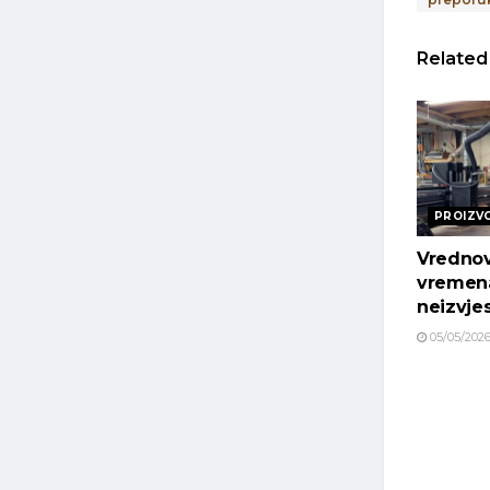
Related
PROIZV
Vredno
vremen
neizvje
05/05/202