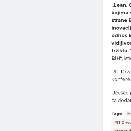
„Lean. 
kojima 
strane 
inovaci
odnos k
vidljiv
tržištu
BiH“
, is
PIT Drw
konferen
Učešće p
za dodat
Tags:
Br
PIT Drw
preporu