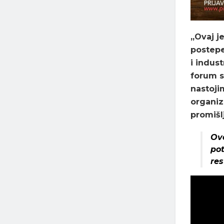
„Ovaj j
postepe
i indust
forum s
nastoji
organiz
promiš
Ov
pot
re