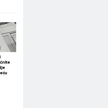
i
čnite
dje
veću