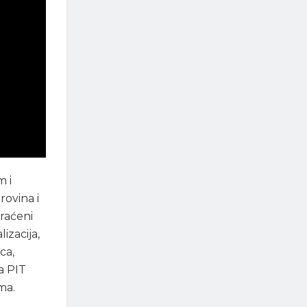
m i
rovina i
praćeni
izacija,
ca,
a PIT
ma.