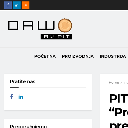
POČETNA
PROIZVODNJA
INDUSTRIJA
Pratite nas!
Home
In
PI
“P
pr
Preporučujemo