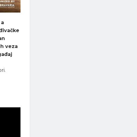
 a
ađivačke
an
ih veza
gađaj
ri.