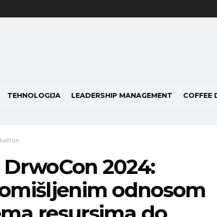
TEHNOLOGIJA
LEADERSHIP MANAGEMENT
COFFEE 
dustrija
T DrwoCon 2024:
romišljenim odnosom
ema resursima do