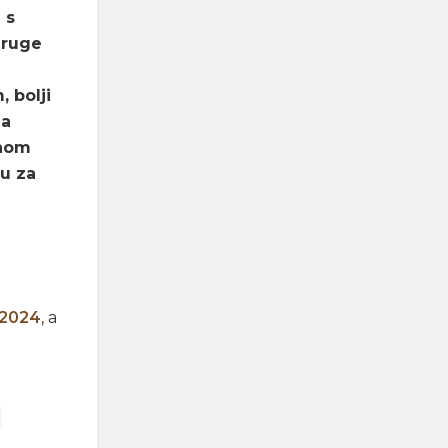
 s
druge
 bolji
na
lnom
su za
 2024
, a