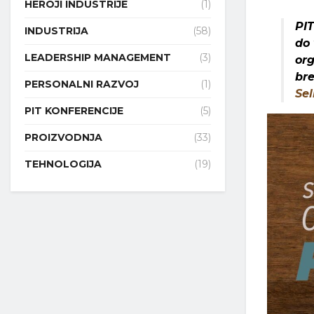
HEROJI INDUSTRIJE
(1)
PI
INDUSTRIJA
(58)
do 
LEADERSHIP MANAGEMENT
(3)
org
br
PERSONALNI RAZVOJ
(1)
Sel
PIT KONFERENCIJE
(5)
PROIZVODNJA
(33)
TEHNOLOGIJA
(19)