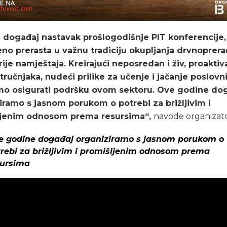
e događaj nastavak prošlogodišnje PIT konferencije,
no prerasta u važnu tradiciju okupljanja drvnoprer
rije namještaja. Kreirajući neposredan i živ, proaktiv
tručnjaka, nudeći prilike za učenje i jačanje poslovn
mo osigurati podršku ovom sektoru. Ove godine do
iramo s jasnom porukom o potrebi za brižljivim i
ljenim odnosom prema resursima“,
navode organizato
e godine događaj organiziramo s jasnom porukom o
rebi za brižljivim i promišljenim odnosom prema
sursima