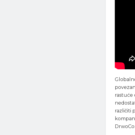
Globalno
povezani
rastuće c
nedostat
različit
kompanij
DrwoCon 