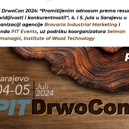
T DrwoCon 2024:
“Promišljenim odnosom prema resu
vidljivosti i konkurentnosti!”
, 4. i 5. jula u Sarajevu u
anizaciji agencije
Bravaria Industrial Marketing
i
enda
PIT Events
, uz podršku koorganizatora
Selman
managić, Institute of Wood Technology